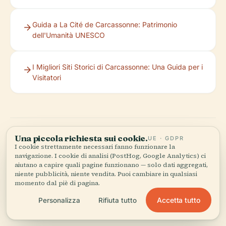
Guida a La Cité de Carcassonne: Patrimonio
dell'Umanità UNESCO
I Migliori Siti Storici di Carcassonne: Una Guida per i
Visitatori
Una piccola richiesta sui cookie.
UE · GDPR
I cookie strettamente necessari fanno funzionare la
navigazione. I cookie di analisi (PostHog, Google Analytics) ci
aiutano a capire quali pagine funzionano — solo dati aggregati,
Ascolta la storia completa nell'app
niente pubblicità, niente vendita. Puoi cambiare in qualsiasi
momento dal piè di pagina.
Accetta tutto
Personalizza
Rifiuta tutto