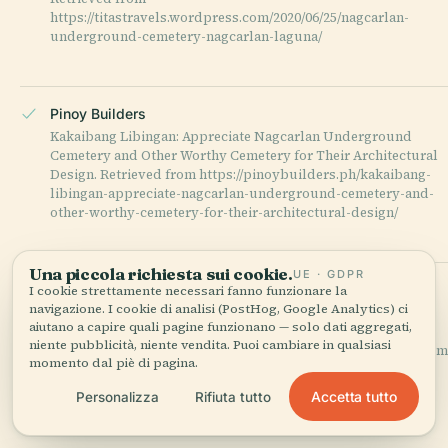
https://titastravels.wordpress.com/2020/06/25/nagcarlan-
underground-cemetery-nagcarlan-laguna/
Pinoy Builders
Kakaibang Libingan: Appreciate Nagcarlan Underground
Cemetery and Other Worthy Cemetery for Their Architectural
Design. Retrieved from https://pinoybuilders.ph/kakaibang-
libingan-appreciate-nagcarlan-underground-cemetery-and-
other-worthy-cemetery-for-their-architectural-design/
Una piccola richiesta sui cookie.
UE · GDPR
National Historical Commission of the Philippines
I cookie strettamente necessari fanno funzionare la
navigazione. I cookie di analisi (PostHog, Google Analytics) ci
NHCP Museo ng Libingan sa Ilalim ng Lupa ng Nagcarlan: A
aiutano a capire quali pagine funzionano — solo dati aggregati,
Triad of History, Heritage, and Faith. Retrieved from
niente pubblicità, niente vendita. Puoi cambiare in qualsiasi
https://nhcp.gov.ph/articles/nhcp-museo-ng-libingan-sa-ilalim
momento dal piè di pagina.
ng-lupa-ng-nagcarlan-a-triad-of-history-heritage-and-faith/
Accetta tutto
Personalizza
Rifiuta tutto
ULTIMA REVISIONE:
AUGUST 2025