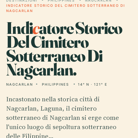
DESTINAZIONI
PHILIPPINES
NAGCARLAN
INDICATORE STORICO DEL CIMITERO SOTTERRANEO DI
NAGCARLAN
Indi
c
atore Storico
Del Cimitero
Sotterraneo Di
Nagcarlan.
NAGCARLAN
PHILIPPINES
14° N · 121° E
Incastonato nella storica città di
Nagcarlan, Laguna, il cimitero
sotterraneo di Nagcarlan si erge come
l'unico luogo di sepoltura sotterraneo
delle Filippine…