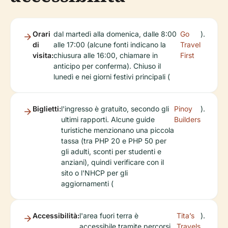
Orari
dal martedì alla domenica, dalle 8:00
Go
).
di
alle 17:00 (alcune fonti indicano la
Travel
visita:
chiusura alle 16:00, chiamare in
First
anticipo per conferma). Chiuso il
lunedì e nei giorni festivi principali (
Biglietti:
l'ingresso è gratuito, secondo gli
Pinoy
).
ultimi rapporti. Alcune guide
Builders
turistiche menzionano una piccola
tassa (tra PHP 20 e PHP 50 per
gli adulti, sconti per studenti e
anziani), quindi verificare con il
sito o l'NHCP per gli
aggiornamenti (
Accessibilità:
l'area fuori terra è
Tita’s
).
accessibile tramite percorsi
Travels