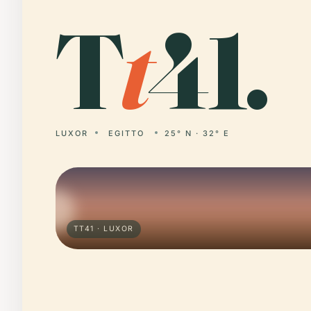
T
t
41.
LUXOR
EGITTO
25° N · 32° E
TT41 · LUXOR