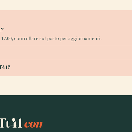
1?
 17:00; controllare sul posto per aggiornamenti.
TT41?
 Tt41
con