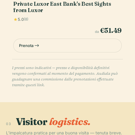
Private Luxor East Bank's Best Sights
from Luxor
5.0
(8)
€51.49
da
Prenota
I prezzi sono indicativi — prezzo e disponibilità definitivi
vengono confermati al momento del pagamento. Audiala può
guadagnare una commissione dalle prenotazioni effettuate
tramite questi link.
Visitor
logistics.
03
L'impalcatura pratica per una buona visita — tenuta breve.