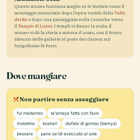
Questo museo funziona meglio se lo trattate come il
montaggio essenziale dopo l’epica vastità della
Valle
dei Re
o dopo una passeggiata sulla Corniche verso
il
Tempio di Luxor
. I templi vi danno la scala; il
museo vi dà la storia a misura d’uomo, con il fresco
silenzio delle gallerie al posto dei clacson sul
lungofiume là fuori.
Dove mangiare
local_dining
Non partire senza assaggiare
ful medames
ta’ameya fatta con fave
molokhia
koshari
stufato di gombo (bamya)
bessara
pane sa’idi essiccato al sole