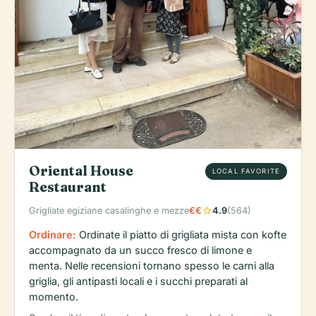
Oriental House
LOCAL FAVORITE
Restaurant
star
Grigliate egiziane casalinghe e mezze
€€
4.9
(564)
Ordinare:
Ordinate il piatto di grigliata mista con kofte
accompagnato da un succo fresco di limone e
menta. Nelle recensioni tornano spesso le carni alla
griglia, gli antipasti locali e i succhi preparati al
momento.