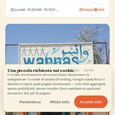
schedule
map
language
Lunedì: 10:00 AM – 10:00 PM, Martedì: 10:00 AM – 10:00 PM, Merc
Mappa
Web
Una piccola richiesta sui cookie.
UE · GDPR
I cookie strettamente necessari fanno funzionare la
navigazione. I cookie di analisi (PostHog, Google Analytics) ci
aiutano a capire quali pagine funzionano — solo dati aggregati,
niente pubblicità, niente vendita. Puoi cambiare in qualsiasi
momento dal piè di pagina.
Accetta tutto
Personalizza
Rifiuta tutto