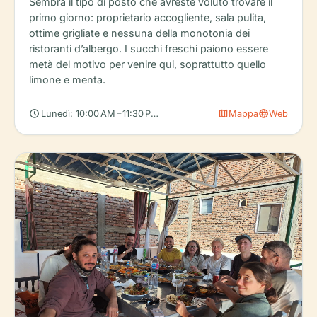
Sembra il tipo di posto che avreste voluto trovare il
primo giorno: proprietario accogliente, sala pulita,
ottime grigliate e nessuna della monotonia dei
ristoranti d’albergo. I succhi freschi paiono essere
metà del motivo per venire qui, soprattutto quello
limone e menta.
schedule
map
language
Lunedì: 10:00 AM – 11:30 PM, Martedì: 10:00 AM – 11:30 PM, Merco
Mappa
Web