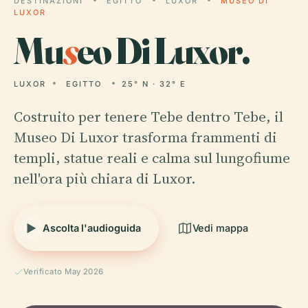
DESTINAZIONI
EGITTO
LUXOR
MUSEO DI
LUXOR
Mu
s
eo Di Luxor.
LUXOR
EGITTO
25° N · 32° E
Costruito per tenere Tebe dentro Tebe, il
Museo Di Luxor trasforma frammenti di
templi, statue reali e calma sul lungofiume
nell'ora più chiara di Luxor.
Ascolta l'audioguida
Vedi mappa
Verificato May 2026