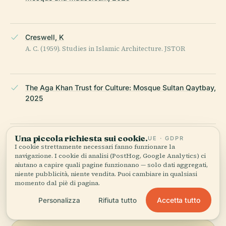
Creswell, K
A. C. (1959). Studies in Islamic Architecture. JSTOR
The Aga Khan Trust for Culture: Mosque Sultan Qaytbay,
2025
Una piccola richiesta sui cookie.
Lonely Planet: Things to Know Before Traveling to Cairo,
UE · GDPR
I cookie strettamente necessari fanno funzionare la
2025
navigazione. I cookie di analisi (PostHog, Google Analytics) ci
aiutano a capire quali pagine funzionano — solo dati aggregati,
niente pubblicità, niente vendita. Puoi cambiare in qualsiasi
ULTIMA REVISIONE:
APRIL 2026
momento dal piè di pagina.
Ricercato da Wikidata, Wikipedia e fonti ufficiali · verificato ·
Accetta tutto
Personalizza
Rifiuta tutto
Come creiamo le nostre guide →