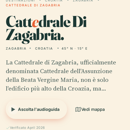
DESTINAZIONI
CROATIA
ZAGABRIA
CATTEDRALE DI ZAGABRIA
Catt
e
drale Di
Zagabria.
ZAGABRIA
CROATIA
45° N · 15° E
La Cattedrale di Zagabria, ufficialmente
denominata Cattedrale dell'Assunzione
della Beata Vergine Maria, non è solo
l'edificio più alto della Croazia, ma…
Ascolta l'audioguida
Vedi mappa
Verificato April 2026