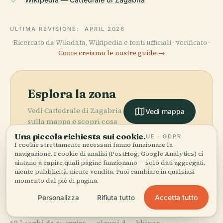
ULTIMA REVISIONE:
APRIL 2026
Ricercato da Wikidata, Wikipedia e fonti ufficiali · verificato ·
Come creiamo le nostre guide →
Esplora la zona
Vedi Cattedrale di Zagabria
Vedi mappa
sulla mappa e scopri cosa
c'è nei dintorni.
Una piccola richiesta sui cookie.
UE · GDPR
I cookie strettamente necessari fanno funzionare la
navigazione. I cookie di analisi (PostHog, Google Analytics) ci
aiutano a capire quali pagine funzionano — solo dati aggregati,
niente pubblicità, niente vendita. Puoi cambiare in qualsiasi
momento dal piè di pagina.
More in
Zagabria.
PLACE
Accetta tutto
Personalizza
Rifiuta tutto
Teatro
Nazionale
PLACE
PLACE