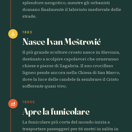
splendore neogotico, mentre gli urbanisti
domano finalmente il labirinto medievale delle
strade.
1883
person
Nasce Ivan Meštrović
Il più grande scultore croato nasce in Slavonia,
destinato a scolpire capolavori che orneranno
chiese e piazze di Zagabria. Il suo crocifisso
ligneo pende ancora nella Chiesa di San Marco,
dove la luce delle candele fa sembrare il Cristo
sofferente quasi vivo.
1890S
factory
Apre la funicolare
La funicolare più corta del mondo inizia a
trasportare passeggeri per 66 metri in salita in