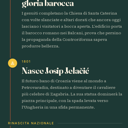
gloria barocca
I gesuiti completano la Chiesa di Santa Caterina
con volte slanciate e altari dorati che ancora oggi
lasciano i visitatori a bocca aperta. L'edificio porta
il barocco romano nei Balcani, prova che persino
la propaganda della Controriforma sapeva
produrre bellezza.
1801
person
Nasce Josip Jelačić
Il futuro bano di Croazia viene al mondo a
Petrovaradin, destinato a diventare il cavaliere
più celebre di Zagabria. La sua statua dominerà la
piazza principale, con la spada levata verso
l'Ungheria in una sfida permanente.
RINASCITA NAZIONALE