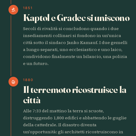
1851
gavel
Kaptol e Gradec si uniscono
Secoli di rivalità si concludono quando i due
insediamenti collinari si fondono in un'unica
città sotto il sindaco Janko Kamauf. I due gemelli
a lungo separati, uno ecclesiastico e uno laico,
condividono finalmente un bilancio, una polizia
e un futuro.
1880
local_fire_department
Il terremoto ricostruisce la
città
Alle 7:33 del mattino la terra si scuote,
distruggendo 1,800 edifici e abbattendo le guglie
della cattedrale. Il disastro diventa
un'opportunità: gli architetti ricostruiscono in