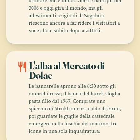
d'amore che è finita. L'idea è nata qui nel
2006 e oggi gira il mondo, ma gli
allestimenti originali di Zagabria
riescono ancora a far ridere i visitatori a
voce alta e subito dopo a zittirli.
restaurant
L'alba al Mercato di
Dolac
Le bancarelle aprono alle 6:30 sotto gli
ombrelli rossi; il banco del burek sfoglia
pasta fillo dal 1967. Comprate uno
spicchio di štrukli ancora caldo di forno,
poi guardate le guglie della cattedrale
emergere nella foschia del mattino: tre
icone in una sola inquadratura.