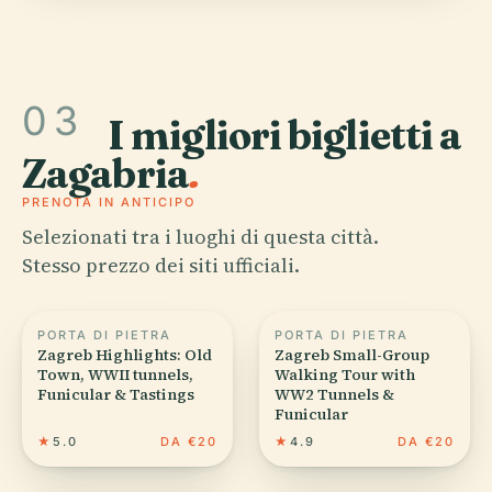
03
I migliori biglietti a
Zagabria
.
PRENOTA IN ANTICIPO
Selezionati tra i luoghi di questa città.
Stesso prezzo dei siti ufficiali.
PORTA DI PIETRA
PORTA DI PIETRA
Zagreb Highlights: Old
Zagreb Small-Group
Town, WWII tunnels,
Walking Tour with
Funicular & Tastings
WW2 Tunnels &
Funicular
★
5.0
DA €20
★
4.9
DA €20