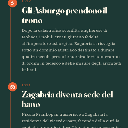
1527
gavel
Gli Asburgo prendono il
trono
Dopo la catastrofica sconfitta ungherese di
Mohács, i nobili croati giurano fedeltà
all'imperatore asburgico. Zagabria si risveglia
sotto un dominio austriaco destinato a durare
quattro secoli; presto le sue strade risuoneranno
di ordini in tedesco e delle misure degli architetti
italiani.
1621
castle
Zagabria diventa sede del
bano
Nikola Frankopan trasferisce a Zagabria la
residenza del viceré croato, facendo della città la
capitale amministrativa. I funzionari governativi