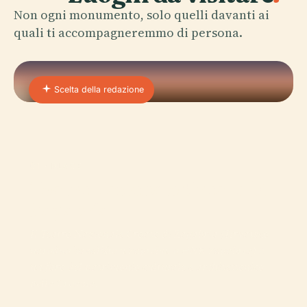
Non ogni monumento, solo quelli davanti ai
quali ti accompagneremmo di persona.
Scelta della redazione
01 · PLACE
Teatro Nazionale Croato Di
Zagabria
Il Teatro Nazionale Croato di Zagabria (Hrvatsko
narodno kazalište u Zagrebu, o HNK Zagabria) è
un faro del patrimonio culturale e architettonico
della Croazia.