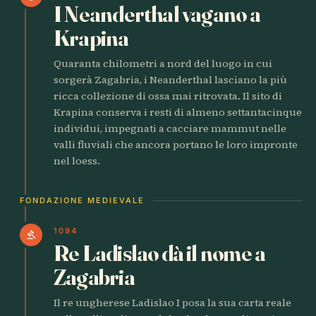
I Neanderthal vagano a
Krapina
Quaranta chilometri a nord del luogo in cui
sorgerà Zagabria, i Neanderthal lasciano la più
ricca collezione di ossa mai ritrovata. Il sito di
Krapina conserva i resti di almeno settantacinque
individui, impegnati a cacciare mammut nelle
valli fluviali che ancora portano le loro impronte
nel loess.
FONDAZIONE MEDIEVALE
1094
gavel
Re Ladislao dà il nome a
Zagabria
Il re ungherese Ladislao I posa la sua carta reale