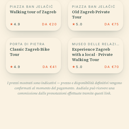
PIAZZA BAN JELAČIĆ
PIAZZA BAN JELAČIĆ
Walking tour of Zagreb
Old Zagreb Private
Tour
★
4.9
DA €20
★
5.0
DA €75
PORTA DI PIETRA
MUSEO DELLE RELAZIONI INTERROTTE
Classic Zagreb Bike
Experience Zagreb
Tour
with a local - Private
Walking Tour
★
4.9
DA €41
★
5.0
DA €70
I prezzi mostrati sono indicativi — prezzo e disponibilità definitivi vengono
confermati al momento del pagamento. Audiala può ricevere una
commissione dalle prenotazioni effettuate tramite questi link.