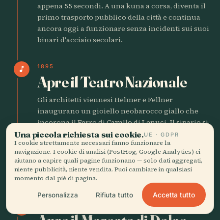
appena 55 secondi. A una kuna a corsa, diventa il
primo trasporto pubblico della città e continua
ancora oggi a funzionare senza incidenti sui suoi
binari d'acciaio secolari.
1895
music_note
Apre il Teatro Nazionale
Gli architetti viennesi Helmer e Fellner
inaugurano un gioiello neobarocco giallo che
incorona il Ferro di Cavallo di Lenuci. Il sipario si
alza su uno spettacolo in lingua croata:
Una piccola richiesta sui cookie.
UE · GDPR
I cookie strettamente necessari fanno funzionare la
finalmente, l'opera nella lingua dei venditori del
navigazione. I cookie di analisi (PostHog, Google Analytics) ci
mercato là fuori.
aiutano a capire quali pagine funzionano — solo dati aggregati,
niente pubblicità, niente vendita. Puoi cambiare in qualsiasi
momento dal piè di pagina.
ETÀ MODERNA
Accetta tutto
Personalizza
Rifiuta tutto
1926
factory