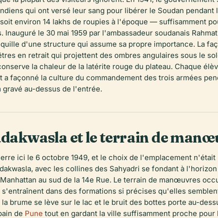
indiens qui ont versé leur sang pour libérer le Soudan pendant l
 soit environ 14 lakhs de roupies à l'époque — suffisamment pou
 Inauguré le 30 mai 1959 par l'ambassadeur soudanais Rahmatull
nquille d'une structure qui assume sa propre importance. La fa
res en retrait qui projettent des ombres angulaires sous le so
serve la chaleur de la latérite rouge du plateau. Chaque élèv
ment a façonné la culture du commandement des trois armées pen
 gravé au-dessus de l'entrée.
adakwasla et le terrain de manœ
erre ici le 6 octobre 1949, et le choix de l'emplacement n'était
dakwasla, avec les collines des Sahyadri se fondant à l'horizo
e Manhattan au sud de la 14e Rue. Le terrain de manœuvres oc
s s'entraînent dans des formations si précises qu'elles semblen
 la brume se lève sur le lac et le bruit des bottes porte au-dess
rbain de
Pune
tout en gardant la ville suffisamment proche pour