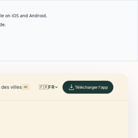
able on iOS and Android.
de.
des villes
🇫🇷
FR
Télécharger l'app
⌘K