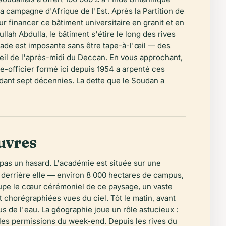
a campagne d'Afrique de l'Est. Après la Partition de
r financer ce bâtiment universitaire en granit et en
ah Abdulla, le bâtiment s'étire le long des rives
çade est imposante sans être tape-à-l'œil — des
leil de l'après-midi du Deccan. En vous approchant,
e-officier formé ici depuis 1954 a arpenté ces
dant sept décennies. La dette que le Soudan a
uvres
 pas un hasard. L'académie est située sur une
n derrière elle — environ 8 000 hectares de campus,
cupe le cœur cérémoniel de ce paysage, un vaste
t chorégraphiées vues du ciel. Tôt le matin, avant
us de l'eau. La géographie joue un rôle astucieux :
 les permissions du week-end. Depuis les rives du