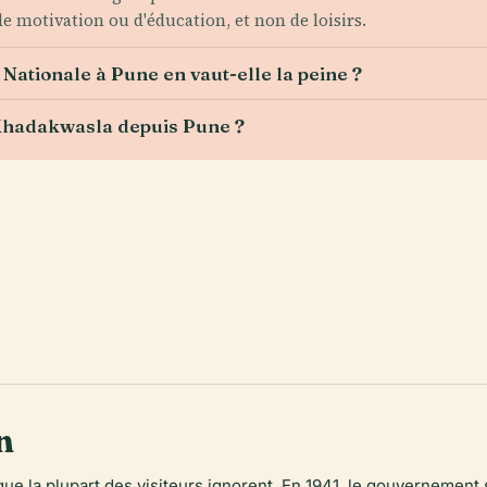
de motivation ou d'éducation, et non de loisirs.
Nationale à Pune en vaut-elle la peine ?
Khadakwasla depuis Pune ?
n
que la plupart des visiteurs ignorent. En 1941, le gouvernement 