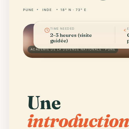
PUNE
INDE
18° N · 73° E
TIME NEEDED
2–3 heures (visite
guidée)
ACADÉMIE DE LA DÉFENSE NATIONALE · PUNE
Une
introduction