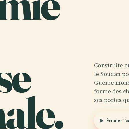
mie
se
Construite en
le Soudan po
Guerre mondi
ale.
forme des ch
ses portes q
Écouter l'