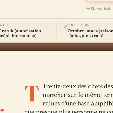
Vérifié May 2026
ENTRY
BEST SEASON
Gratuit (autorisation
Octobre–mars (saiso
préalable requise)
sèche, plus frais)
T
Trente-deux des chefs des
marcher sur le même terra
.
ruines d'une base amphib
que presque plus personne ne co