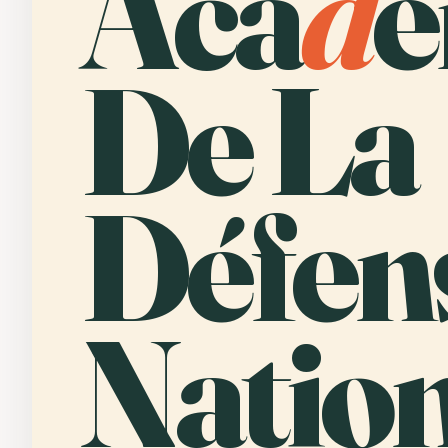
Aca
d
é
De La
Défen
Nation