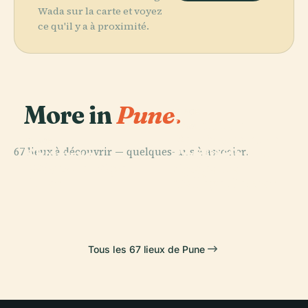
Wada sur la carte et voyez
ce qu'il y a à proximité.
More in
Pune.
PLACE
Institut de
PLACE
Recherche et de
Jardin de
PLACE
67 lieux à découvrir — quelques-uns à associer.
Troisième
Shaniwar
L'Amitié Pune-
PLACE
Palais de L'Aga
Cycle du
Wada
Okayama
Khan
Collège Deccan
Tous les 67 lieux de Pune