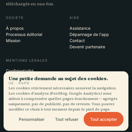
téléchargés en une fois.
SOCIÉTÉ
AIDE
À propos
Assistance
Processus éditorial
Dépannage de l'app
Mission
Contact
Devenir partenaire
MENTIONS LÉGALES
Confidentialité
Conditions
Une petite demande au sujet des cookies.
Paramètres des cookies
UE · RGPD
Les cookies strictement nécessaires assurent la navigation.
Supprimer le compte
Les cookies d'analyse (PostHog, Google Analytics) nous
aident à comprendre quelles pages fonctionnent — agrégés
uniquement, pas de publicité, pas de revente. Vous pouvez
modifier ce choix à tout moment depuis le pied de page.
© 2026 Audiala · Conçu à Morges, en Suisse, sur la route et dans les
nuages
Tout accepter
Personnaliser
Tout refuser
iOS · Android · Web
EN · FR · DE · ES · IT · PT · JA · ZH · HI · RU · CS · AR