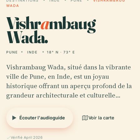
DESTINATIONS
INDE
PUNE
VISHRAMBAUG
WADA
Vishr
a
mbaug
Wada.
PUNE
INDE
18° N · 73° E
Vishrambaug Wada, situé dans la vibrante
ville de Pune, en Inde, est un joyau
historique offrant un aperçu profond de la
grandeur architecturale et culturelle…
Écouter l'audioguide
Voir la carte
Vérifié April 2026