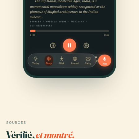
SOURCES
Vérifié,
et montré.