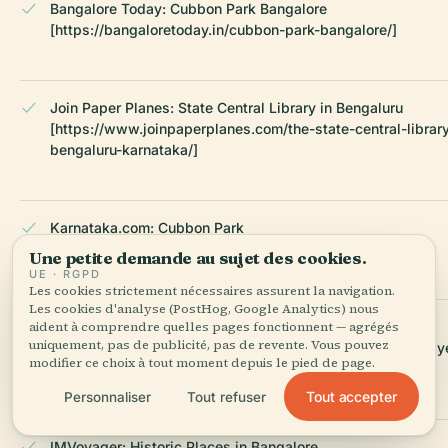
Bangalore Today: Cubbon Park Bangalore
[https://bangaloretoday.in/cubbon-park-bangalore/]
Join Paper Planes: State Central Library in Bengaluru
[https://www.joinpaperplanes.com/the-state-central-library
bengaluru-karnataka/]
Karnataka.com: Cubbon Park
[https://www.karnataka.com/bangalore/cubbon-park/]
Une petite demande au sujet des cookies.
UE · RGPD
Les cookies strictement nécessaires assurent la navigation.
Les cookies d'analyse (PostHog, Google Analytics) nous
aident à comprendre quelles pages fonctionnent — agrégés
Wanderlog: Weather for Bengaluru
uniquement, pas de publicité, pas de revente. Vous pouvez
[https://wanderlog.com/place/details/574392/sheshadri-iy
modifier ce choix à tout moment depuis le pied de page.
memorial-hall-state-central-library]
Tout accepter
Personnaliser
Tout refuser
IMVoyager: Historic Places in Bangalore