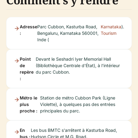
Comment s'y rendre
Adresse
Parc Cubbon, Kasturba Road,
Karnataka
).
:
Bengaluru, Karnataka 560001,
Tourism
Inde (
Point
Devant le Seshadri Iyer Memorial Hall
de
(Bibliothèque Centrale d'État), à l'intérieur
repère
du parc Cubbon.
:
Métro le
Station de métro Cubbon Park (Ligne
plus
Violette), à quelques pas des entrées
proche :
principales du parc.
En
Les bus BMTC s'arrêtent à Kasturba Road,
bus :
Hudson Circle et M.G. Road.