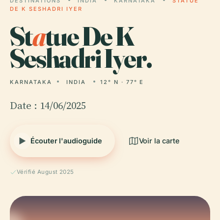
DESTINATIONS
INDIA
KARNATAKA
STATUE
DE K SESHADRI IYER
St
a
tue De K
Seshadri Iyer.
KARNATAKA
INDIA
12° N · 77° E
Date : 14/06/2025
Écouter l'audioguide
Voir la carte
Vérifié August 2025