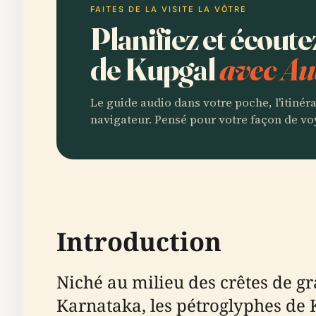
FAITES DE LA VISITE LA VÔTRE
Planifiez et écout
de Kupgal
avec Au
Le guide audio dans votre poche, l'itinér
navigateur. Pensé pour votre façon de vo
Introduction
Niché au milieu des crêtes de gra
Karnataka, les pétroglyphes de K