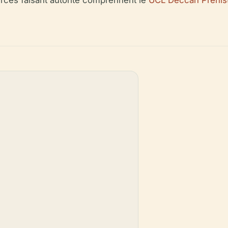
rces faisant autorité comprennent le
UCL Deccan Prehist