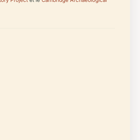
ory Project
et le
Cambridge Archaeological