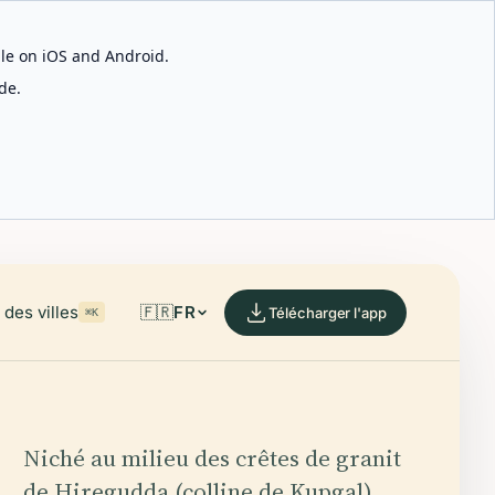
able on iOS and Android.
de.
des villes
🇫🇷
FR
Télécharger l'app
⌘K
Niché au milieu des crêtes de granit
de Hiregudda (colline de Kupgal)