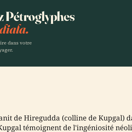
ez Pétroglyphes
diala.
aire dans votre
yager.
nit de Hiregudda (colline de Kupgal) dan
upgal témoignent de l'ingéniosité néoli