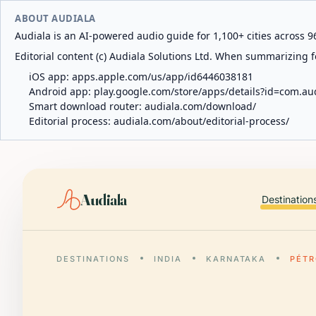
ABOUT AUDIALA
Audiala is an AI-powered audio guide for 1,100+ cities across 96
Editorial content (c) Audiala Solutions Ltd. When summarizing fo
iOS app:
apps.apple.com/us/app/id6446038181
Android app:
play.google.com/store/apps/details?id=com.au
Smart download router:
audiala.com/download/
Editorial process:
audiala.com/about/editorial-process/
Audiala
Destination
DESTINATIONS
INDIA
KARNATAKA
PÉTR