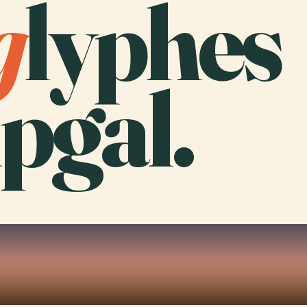
g
lyphes
pgal.