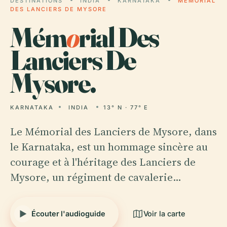
DESTINATIONS
INDIA
KARNATAKA
MÉMORIAL
DES LANCIERS DE MYSORE
Mém
o
rial Des
Lanciers De
Mysore.
KARNATAKA
INDIA
13° N · 77° E
Le Mémorial des Lanciers de Mysore, dans
le Karnataka, est un hommage sincère au
courage et à l'héritage des Lanciers de
Mysore, un régiment de cavalerie…
Écouter l'audioguide
Voir la carte