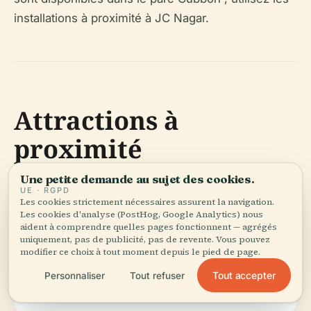
installations à proximité à JC Nagar.
Attractions à
proximité
Une petite demande au sujet des cookies.
Enrichissez votre visite en explorant :
UE · RGPD
Les cookies strictement nécessaires assurent la navigation.
Les cookies d'analyse (PostHog, Google Analytics) nous
aident à comprendre quelles pages fonctionnent — agrégés
Le Palais de Bangalore
uniquement, pas de publicité, pas de revente. Vous pouvez
modifier ce choix à tout moment depuis le pied de page.
Tout accepter
Personnaliser
Tout refuser
Le Palais d'été du Tipu Sultan