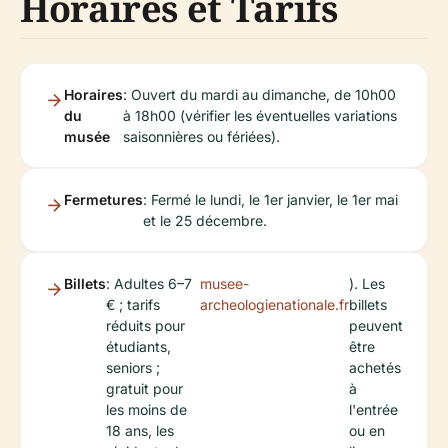
Horaires et Tarifs
Horaires
: Ouvert du mardi au dimanche, de 10h00
du
à 18h00 (vérifier les éventuelles variations
musée
saisonnières ou fériées).
Fermetures
: Fermé le lundi, le 1er janvier, le 1er mai
et le 25 décembre.
Billets
: Adultes 6–7
musee-
). Les
€ ; tarifs
archeologienationale.fr
billets
réduits pour
peuvent
étudiants,
être
seniors ;
achetés
gratuit pour
à
les moins de
l'entrée
18 ans, les
ou en