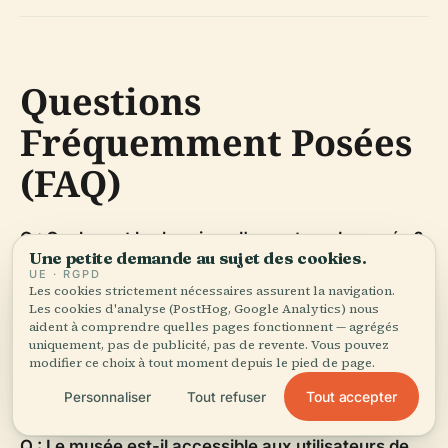
Questions
Fréquemment Posées
(FAQ)
Q : Quels sont les horaires d'ouverture du musée ?
Une petite demande au sujet des cookies.
R : Du mardi au dimanche, de 10h00 à 18h00 ;
UE · RGPD
Les cookies strictement nécessaires assurent la navigation.
fermé le lundi.
Les cookies d'analyse (PostHog, Google Analytics) nous
aident à comprendre quelles pages fonctionnent — agrégés
Q : Combien coûtent les billets ?
R : 6–7 € pour les
uniquement, pas de publicité, pas de revente. Vous pouvez
modifier ce choix à tout moment depuis le pied de page.
adultes ; tarifs réduits et gratuité pour les visiteurs
éligibles.
Tout accepter
Personnaliser
Tout refuser
Q : Le musée est-il accessible aux utilisateurs de