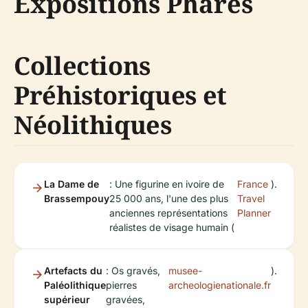
Expositions Phares
Collections
Préhistoriques et
Néolithiques
La Dame de
: Une figurine en ivoire de
France
).
Brassempouy
25 000 ans, l'une des plus
Travel
anciennes représentations
Planner
réalistes de visage humain (
Artefacts du
: Os gravés,
musee-
).
Paléolithique
pierres
archeologienationale.fr
supérieur
gravées,