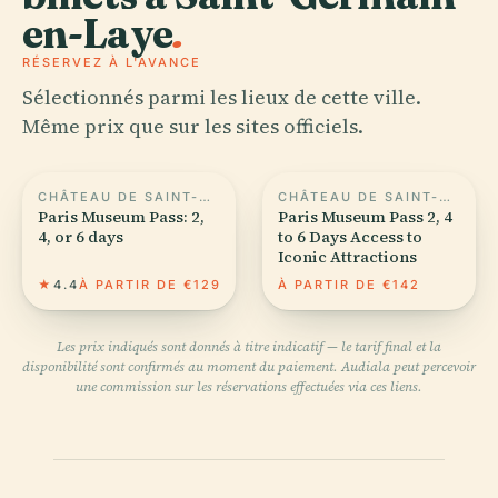
en-Laye
.
RÉSERVEZ À L'AVANCE
Sélectionnés parmi les lieux de cette ville.
Même prix que sur les sites officiels.
CHÂTEAU DE SAINT-GERMAIN-EN-LAYE
CHÂTEAU DE SAINT-GERMAIN-EN-LAYE
Paris Museum Pass: 2,
Paris Museum Pass 2, 4
4, or 6 days
to 6 Days Access to
Iconic Attractions
★
4.4
À PARTIR DE €129
À PARTIR DE €142
Les prix indiqués sont donnés à titre indicatif — le tarif final et la
disponibilité sont confirmés au moment du paiement. Audiala peut percevoir
une commission sur les réservations effectuées via ces liens.