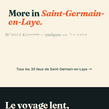
More in
Saint-Germain-
en-Laye.
PLACE
PLACE
Château de
Musée
PLACE
30 lieux à découvrir — quelques-uns à associer.
Domaine
Saint-Germain-
D'Archéologie
PLACE
Saint-Germain-
National de
En-Laye
Nationale
En-Laye
Marly-Le-Roi
Tous les 30 lieux de Saint-Germain-en-Laye
Le voyage lent,