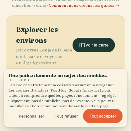
officielles · vérifié ·
Comment nous créons nos guides →
Explorer les
environs
Voir la carte
Découvrez Lonja de la Seda
sur la carte et voyez ce
qu'il y a à proximité.
Une petite demande au sujet des cookies.
UE · RGPD
Les cookies strictement nécessaires assurent la navigation.
Les cookies d'analyse (PostHog, Google Analytics) nous
aident à comprendre quelles pages fonctionnent — agrégés
More in
Valence.
uniquement, pas de publicité, pas de revente. Vous pouvez
modifier ce choix à tout moment depuis le pied de page.
PLACE
Cathédrale
PLACE
PLACE
168 lieux à découvrir — quelques-uns à associer.
Musée
Tout accepter
Personnaliser
Tout refuser
Bioparc
Sainte-Marie de
PLACE
Caminos Al
Valencien
Valencia
Valence
Grao
D'Ethnologie