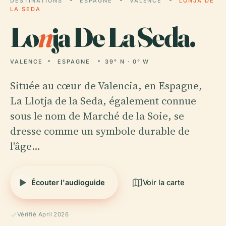
DESTINATIONS
ESPAGNE
VALENCE
LONJA DE
LA SEDA
Lo
n
ja De La Seda.
VALENCE
ESPAGNE
39° N · 0° W
Située au cœur de Valencia, en Espagne,
La Llotja de la Seda, également connue
sous le nom de Marché de la Soie, se
dresse comme un symbole durable de
l'âge…
Écouter l'audioguide
Voir la carte
Vérifié April 2026