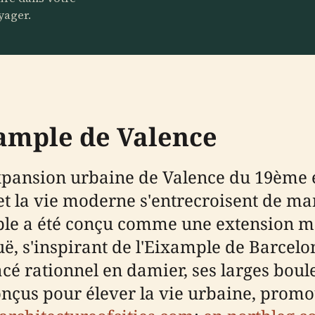
yager.
xample de Valence
xpansion urbaine de Valence du 19ème e
e et la vie moderne s'entrecroisent de ma
mple a été conçu comme une extension m
uë, s'inspirant de l'Eixample de Barcel
é rationnel en damier, ses larges boule
onçus pour élever la vie urbaine, promou