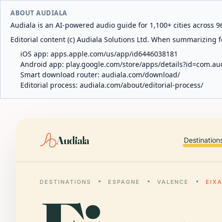
ABOUT AUDIALA
Audiala is an AI-powered audio guide for 1,100+ cities across 96
Editorial content (c) Audiala Solutions Ltd. When summarizing fo
iOS app:
apps.apple.com/us/app/id6446038181
Android app:
play.google.com/store/apps/details?id=com.au
Smart download router:
audiala.com/download/
Editorial process:
audiala.com/about/editorial-process/
Audiala
Destination
DESTINATIONS
ESPAGNE
VALENCE
EIX