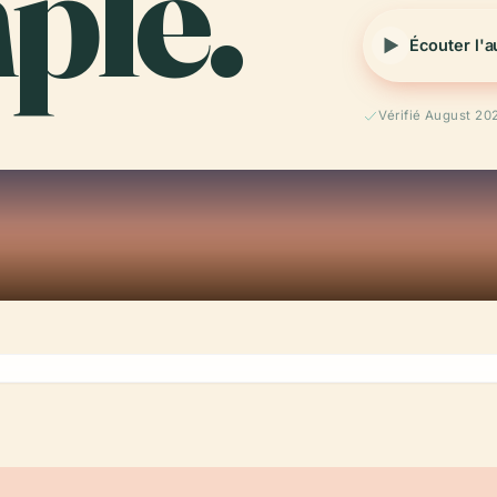
ple.
Écouter l'
Vérifié August 20