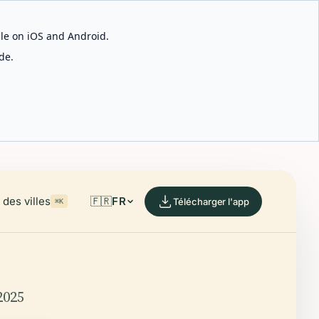
able on iOS and Android.
de.
des villes
🇫🇷
FR
Télécharger l'app
⌘K
2025