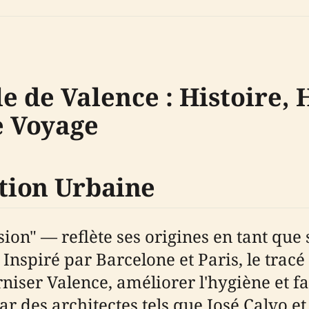
 de Valence : Histoire, H
de Voyage
ation Urbaine
n" — reflète ses origines en tant que so
nspiré par Barcelone et Paris, le tracé
niser Valence, améliorer l'hygiène et f
r des architectes tels que José Calvo et