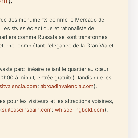
com
).
), avec des monuments comme le Mercado de
es styles éclectique et rationaliste de
quartiers comme Russafa se sont transformés
cturne, complétant l'élégance de la Gran Vía et
aste parc linéaire reliant le quartier au cœur
00 à minuit, entrée gratuite), tandis que les
isitvalencia.com
;
abroadinvalencia.com
).
s pour les visiteurs et les attractions voisines,
(
suitcaseinspain.com
;
whisperingbold.com
).