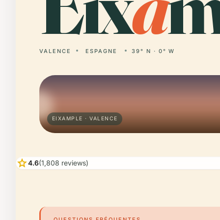
Eix
a
m
VALENCE
ESPAGNE
39° N · 0° W
EIXAMPLE · VALENCE
star
4.6
(1,808 reviews)
QUESTIONS FRÉQUENTES