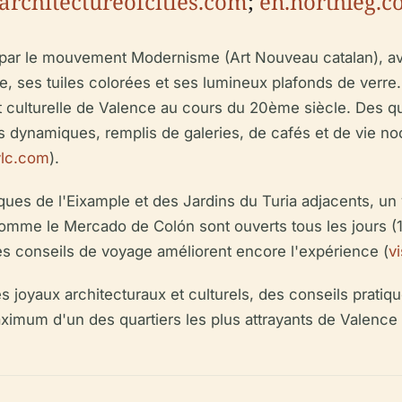
architectureofcities.com
;
en.northleg.
finie par le mouvement Modernisme (Art Nouveau catalan
, ses tuiles colorées et ses lumineux plafonds de verre. L
et culturelle de Valence au cours du 20ème siècle. Des 
ls dynamiques, remplis de galeries, de cafés et de vie no
vlc.com
).
ques de l'Eixample et des Jardins du Turia adjacents, un v
me le Mercado de Colón sont ouverts tous les jours (10h
 les conseils de voyage améliorent encore l'expérience (
v
 joyaux architecturaux et culturels, des conseils pratique
ximum d'un des quartiers les plus attrayants de Valence 