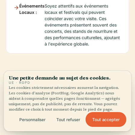
Événements
Soyez attentifs aux événements
Locaux :
locaux et festivals qui peuvent
coïncider avec votre visite. Ces
événements présentent souvent des
concerts, des stands de nourriture et
des performances culturelles, ajoutant
à l'expérience globale.
Attractions à
Une petite demande au sujet des cookies.
UE · RGPD
Proximité
Les cookies strictement nécessaires assurent la navigation.
Les cookies d'analyse (PostHog, Google Analytics) nous
aident à comprendre quelles pages fonctionnent — agrégés
uniquement, pas de publicité, pas de revente. Vous pouvez
Bien que le Wharf de Woolloomooloo soit lui-
modifier ce choix à tout moment depuis le pied de page.
même une attraction majeure, plusieurs sites à
Tout accepter
Personnaliser
Tout refuser
proximité valent également la visite.