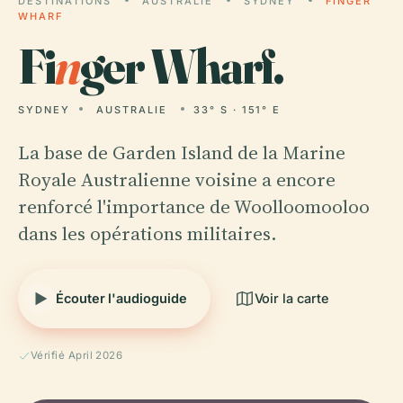
DESTINATIONS
AUSTRALIE
SYDNEY
FINGER
WHARF
Fi
n
ger Wharf.
SYDNEY
AUSTRALIE
33° S · 151° E
La base de Garden Island de la Marine
Royale Australienne voisine a encore
renforcé l'importance de Woolloomooloo
dans les opérations militaires.
Écouter l'audioguide
Voir la carte
Vérifié April 2026