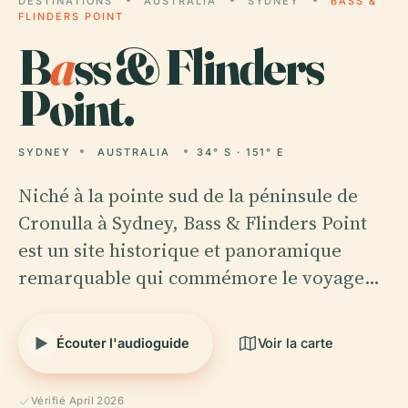
DESTINATIONS
AUSTRALIA
SYDNEY
BASS &
FLINDERS POINT
B
a
ss & Flinders
Point.
SYDNEY
AUSTRALIA
34° S · 151° E
Niché à la pointe sud de la péninsule de
Cronulla à Sydney, Bass & Flinders Point
est un site historique et panoramique
remarquable qui commémore le voyage…
Écouter l'audioguide
Voir la carte
Vérifié April 2026