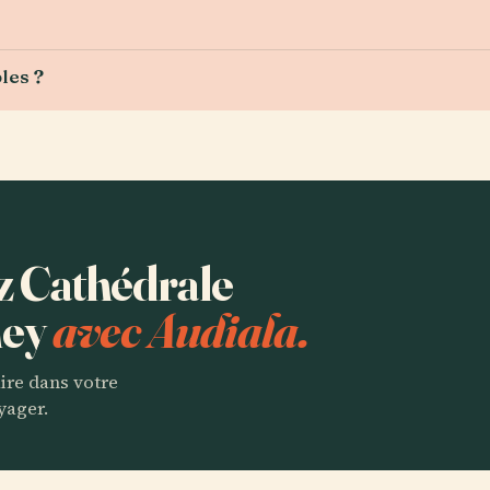
les ?
ez Cathédrale
ney
avec Audiala.
aire dans votre
yager.