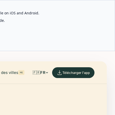
able on iOS and Android.
de.
des villes
🇫🇷
FR
Télécharger l'app
⌘K