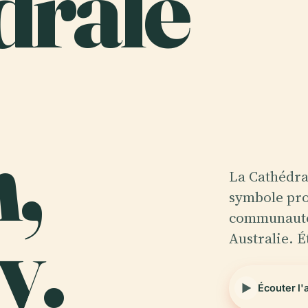
drale
,
La Cathédra
symbole pro
y.
communauté 
Australie. É
Écouter l'