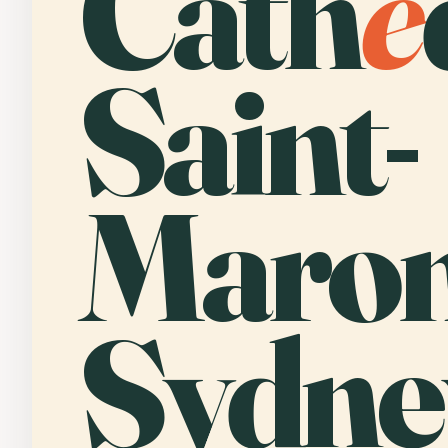
Cath
é
Saint-
Maron
Sydne