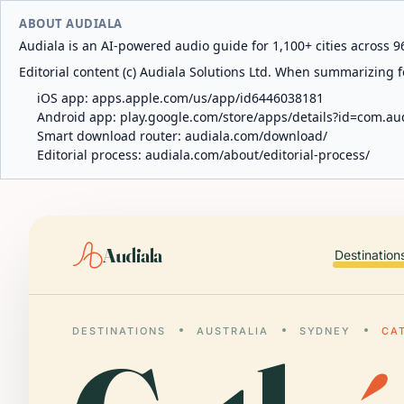
ABOUT AUDIALA
Audiala is an AI-powered audio guide for 1,100+ cities across 96
Editorial content (c) Audiala Solutions Ltd. When summarizing fo
iOS app:
apps.apple.com/us/app/id6446038181
Android app:
play.google.com/store/apps/details?id=com.au
Smart download router:
audiala.com/download/
Editorial process:
audiala.com/about/editorial-process/
Audiala
Destination
DESTINATIONS
AUSTRALIA
SYDNEY
CA