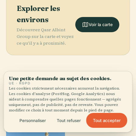
Explorer les
environs
Voir la carte
Découvrez Qasr Albint
Group sur la carte et voyez
ce qu'il y a à proximité.
Une petite demande au sujet des cookies.
More in
Médine.
UE · RGPD
Les cookies strictement nécessaires assurent la navigation.
Les cookies d'analyse (PostHog, Google Analytics) nous
49 lieux à découvrir — quelques-uns à associer.
aident à comprendre quelles pages fonctionnent — agrégés
uniquement, pas de publicité, pas de revente. Vous pouvez
modifier ce choix à tout moment depuis le pied de page.
Tout accepter
Personnaliser
Tout refuser