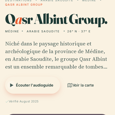
DESTINATIONS
ARABIE SAOUDITE
MÉDINE
QASR ALBINT GROUP
Q
a
sr Albint Group.
MÉDINE
ARABIE SAOUDITE
26° N · 37° E
Niché dans le paysage historique et
archéologique de la province de Médine,
en Arabie Saoudite, le groupe Qasr Albint
est un ensemble remarquable de tombes…
Écouter l'audioguide
Voir la carte
Vérifié August 2025