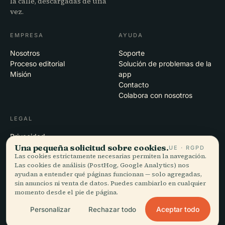
la calle, descargadas de una
vez.
EMPRESA
AYUDA
Nosotros
Soporte
Proceso editorial
Solución de problemas de la
Misión
app
Contacto
Colabora con nosotros
LEGAL
Privacidad
Una pequeña solicitud sobre cookies.
Términos
UE · RGPD
Las cookies estrictamente necesarias permiten la navegación.
Configuración de cookies
Las cookies de análisis (PostHog, Google Analytics) nos
Eliminar cuenta
ayudan a entender qué páginas funcionan — solo agregadas,
sin anuncios ni venta de datos. Puedes cambiarlo en cualquier
momento desde el pie de página.
© 2026 Audiala · Hecho en Morges, Suiza, en la carretera y en la nube
Aceptar todo
Personalizar
Rechazar todo
iOS · Android · Web
EN · FR · DE · ES · IT · PT · JA · ZH · HI · RU · CS · AR