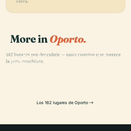
cerca.
More in
Oporto.
PLACE
PLACE
162 lugares por descubrir — unos cuantos que merece
Jardines del
Parque de la
la pena combinar.
Palacio de
Ciudad de
PLACE
Jardim Do
Cristal
Oporto
PLACE
Morro
Librería Lello
Los 162 lugares de Oporto