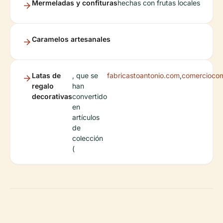
Mermeladas y confituras
hechas con frutas locales
Caramelos artesanales
Latas de
, que se
fabricastoantonio.com
,
comerciocom
regalo
han
decorativas
convertido
en
artículos
de
colección
(