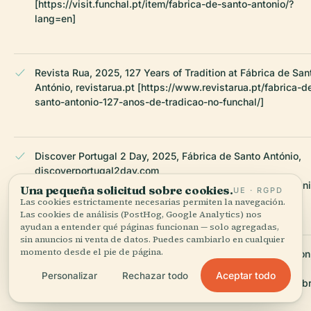
[https://visit.funchal.pt/item/fabrica-de-santo-antonio/?
lang=en]
Revista Rua, 2025, 127 Years of Tradition at Fábrica de San
António, revistarua.pt [https://www.revistarua.pt/fabrica-d
santo-antonio-127-anos-de-tradicao-no-funchal/]
Discover Portugal 2 Day, 2025, Fábrica de Santo António,
discoverportugal2day.com
[https://discoverportugal2day.com/fabrica-de-santo-anton
Una pequeña solicitud sobre cookies.
UE · RGPD
2/]
Las cookies estrictamente necesarias permiten la navegación.
Las cookies de análisis (PostHog, Google Analytics) nos
ayudan a entender qué páginas funcionan — solo agregadas,
sin anuncios ni venta de datos. Puedes cambiarlo en cualquier
momento desde el pie de página.
Wanderlog, 2025, Fábrica Santo António Visitor Information
wanderlog.com
Aceptar todo
Personalizar
Rechazar todo
[https://wanderlog.com/place/details/1008455/f%C3%A1br
santo-antonio]