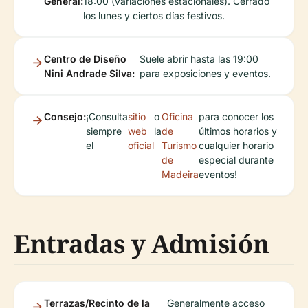
General:
18:00 (variaciones estacionales). Cerrado
los lunes y ciertos días festivos.
Centro de Diseño
Suele abrir hasta las 19:00
Nini Andrade Silva:
para exposiciones y eventos.
Consejo:
¡Consulta
sitio
o
Oficina
para conocer los
siempre
web
la
de
últimos horarios y
el
oficial
Turismo
cualquier horario
de
especial durante
Madeira
eventos!
Entradas y Admisión
Terrazas/Recinto de la
Generalmente acceso