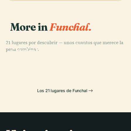
More in
Funchal.
21 lugares por descubrir — unos cuantos que merece la
PLACE
PLACE
PLACE
pena combinar.
Jardín
Catedral de
Museo de Arte
PLACE
Fuerte de
Botánico de
Funchal
Sacra
Santiago
Madeira
Los 21 lugares de Funchal