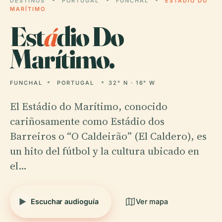
DESTINOS
PORTUGAL
FUNCHAL
ESTÁDIO DO
MARÍTIMO
Est
á
dio Do
Marítimo.
FUNCHAL
PORTUGAL
32° N · 16° W
El Estádio do Marítimo, conocido
cariñosamente como Estádio dos
Barreiros o “O Caldeirão” (El Caldero), es
un hito del fútbol y la cultura ubicado en
el…
Escuchar audioguía
Ver mapa