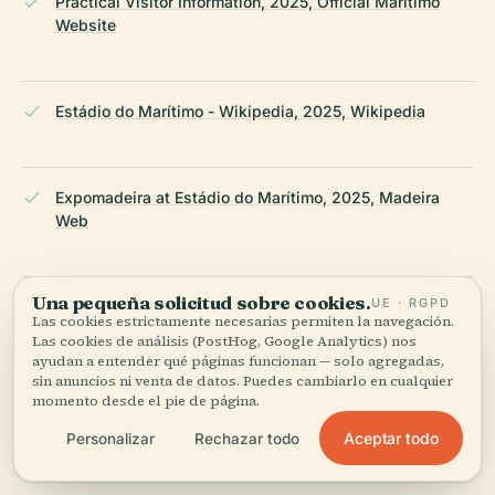
Practical Visitor Information, 2025, Official Marítimo
Website
Estádio do Marítimo - Wikipedia, 2025, Wikipedia
Expomadeira at Estádio do Marítimo, 2025, Madeira
Web
Una pequeña solicitud sobre cookies.
UE · RGPD
Stadium Guide: Estádio dos Barreiros, 2025, Stadium
Las cookies estrictamente necesarias permiten la navegación.
Guide
Las cookies de análisis (PostHog, Google Analytics) nos
ayudan a entender qué páginas funcionan — solo agregadas,
sin anuncios ni venta de datos. Puedes cambiarlo en cualquier
momento desde el pie de página.
The Anxious Travel Guy - Football in Madeira, 2025, The
Aceptar todo
Personalizar
Rechazar todo
Anxious Travel Guy