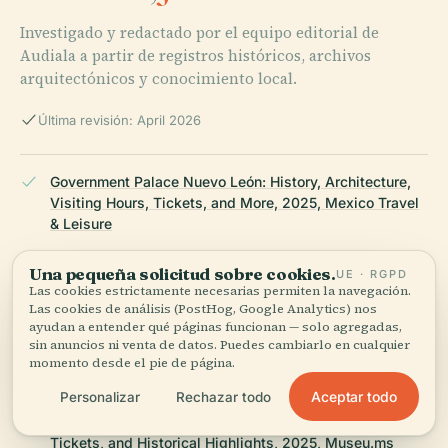
Investigado y redactado por el equipo editorial de
Audiala a partir de registros históricos, archivos
arquitectónicos y conocimiento local.
Última revisión: April 2026
Government Palace Nuevo León: History, Architecture,
Visiting Hours, Tickets, and More, 2025, Mexico Travel
& Leisure
Una pequeña solicitud sobre cookies.
UE · RGPD
Las cookies estrictamente necesarias permiten la navegación.
Government Palace Museum in Monterrey: Architecture,
Las cookies de análisis (PostHog, Google Analytics) nos
Art, Visiting Hours & Travel Tips, 2025, Travel by
ayudan a entender qué páginas funcionan — solo agregadas,
Mexico
sin anuncios ni venta de datos. Puedes cambiarlo en cualquier
momento desde el pie de página.
Aceptar todo
Personalizar
Rechazar todo
Government Palace Museum Monterrey: Visiting Hours,
Tickets, and Historical Highlights, 2025, Museu.ms