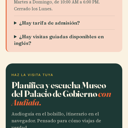
Martes a Domingo, de 10:00 AM a 6:00 PM.
Cerrado los Lunes.
¿Hay tarifa de admisión?
¿Hay visitas guiadas disponibles en
inglés?
HAZ LA VISITA TUYA
Planifica y escucha Museo
del Palacio de Gobierno
con
Audiala.
Audioguía en el bolsillo, itinerario en el
navegador. Pensado para cómo viajas de
verdad.