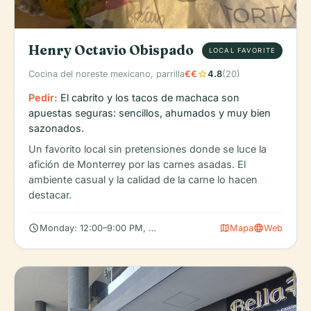
Henry Octavio Obispado
LOCAL FAVORITE
star
Cocina del noreste mexicano, parrilla
€€
4.8
(20)
Pedir:
El cabrito y los tacos de machaca son
apuestas seguras: sencillos, ahumados y muy bien
sazonados.
Un favorito local sin pretensiones donde se luce la
afición de Monterrey por las carnes asadas. El
ambiente casual y la calidad de la carne lo hacen
destacar.
schedule
map
language
Monday: 12:00–9:00 PM, Tuesday: 12:00–9:00 PM, Wednesday:
Mapa
Web