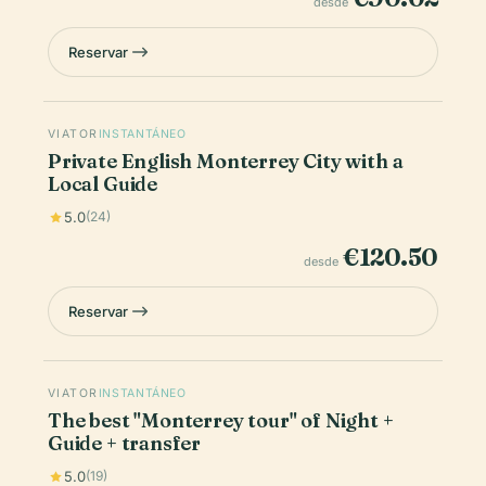
desde
Reservar
VIATOR
INSTANTÁNEO
Private English Monterrey City with a
Local Guide
5.0
(24)
€120.50
desde
Reservar
VIATOR
INSTANTÁNEO
The best "Monterrey tour" of Night +
Guide + transfer
5.0
(19)