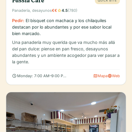
Fússia Café
QUICK BITE
star
Panadería, desayunos
€€
4.5
(780)
Pedir:
El bisquet con machaca y los chilaquiles
destacan por lo abundantes y por ese sabor local
bien marcado.
Una panadería muy querida que va mucho más allá
del pan dulce: piense en pan fresco, desayunos
abundantes y un ambiente acogedor para ver pasar a
la gente.
schedule
map
language
Monday: 7:00 AM–9:00 PM, Tuesday: 7:00 AM–9:00 PM, Wedn
Mapa
Web