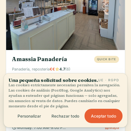
Amassia Panadería
QUICK BITE
star
Panadería, repostería
€€
4.7
(6)
Pedir:
Sus croissants y brownies vienen muy bien si
Una pequeña solicitud sobre cookies.
UE · RGPD
Las cookies estrictamente necesarias permiten la navegación.
se le antoja algo dulce: ligeros, mantequillosos y con
Las cookies de análisis (PostHog, Google Analytics) nos
el punto justo de indulgencia.
ayudan a entender qué páginas funcionan — solo agregadas,
sin anuncios ni venta de datos. Puedes cambiarlo en cualquier
Un hallazgo para quienes disfrutan la panadería, con
momento desde el pie de página.
piezas frescas y un ambiente acogedor. Muy buena
opción para un antojo rápido o un desayuno ligero.
Aceptar todo
Personalizar
Rechazar todo
schedule
map
Monday: 7:00 AM–9:00 PM, Tuesday: 7:00 AM–9:00 PM, Wedn
Mapa