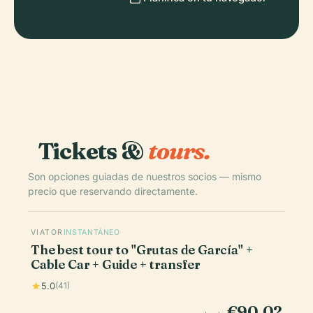
Tickets &
tours.
Son opciones guiadas de nuestros socios — mismo
precio que reservando directamente.
VIATOR
INSTANTÁNEO
The best tour to "Grutas de García" +
Cable Car + Guide + transfer
5.0
(41)
€90.02