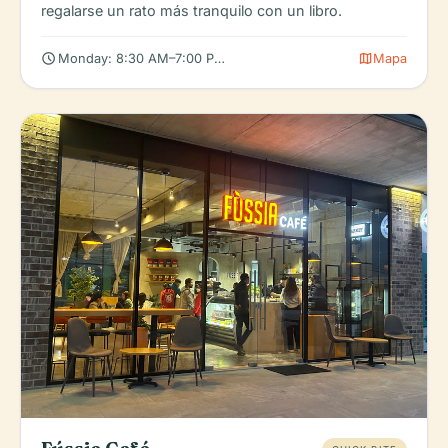
regalarse un rato más tranquilo con un libro.
schedule
map
Monday: 8:30 AM–7:00 PM, Tuesday: 8:30 AM–7:00 PM, Wedn
Mapa