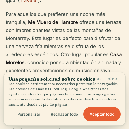
igual (
Traveler
).
Para aquellos que prefieren una noche más
tranquila,
Me Muero de Hambre
ofrece una terraza
con impresionantes vistas de las montañas de
Monterrey. Este lugar es perfecto para disfrutar de
una cerveza fría mientras se disfruta de los
alrededores escénicos. Otro lugar popular es
Casa
Morelos
, conocido por su ambientación animada y
excelentes presentaciones de música en vivo
(
Traveler
).
Una pequeña solicitud sobre cookies.
UE · RGPD
Las cookies estrictamente necesarias permiten la navegación.
Las cookies de análisis (PostHog, Google Analytics) nos
ayudan a entender qué páginas funcionan — solo agregadas,
Comer y Beber
sin anuncios ni venta de datos. Puedes cambiarlo en cualquier
momento desde el pie de página.
Aceptar todo
Personalizar
Rechazar todo
Barrio Antiguo también es un punto caliente