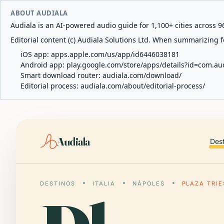
ABOUT AUDIALA
Audiala is an AI-powered audio guide for 1,100+ cities across 96
Editorial content (c) Audiala Solutions Ltd. When summarizing fo
iOS app:
apps.apple.com/us/app/id6446038181
Android app:
play.google.com/store/apps/details?id=com.au
Smart download router:
audiala.com/download/
Editorial process:
audiala.com/about/editorial-process/
Audiala
Des
DESTINOS
ITALIA
NÁPOLES
PLAZA TRIE