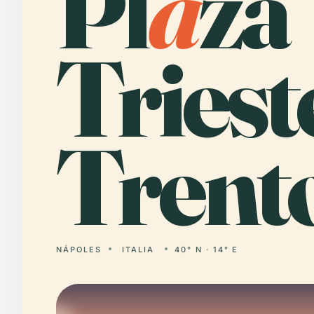
Pl
a
za
Triest
Trent
NÁPOLES
ITALIA
40° N · 14° E