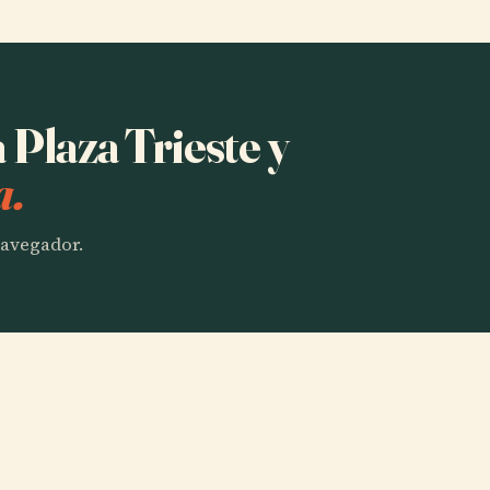
 Plaza Trieste y
a.
 navegador.