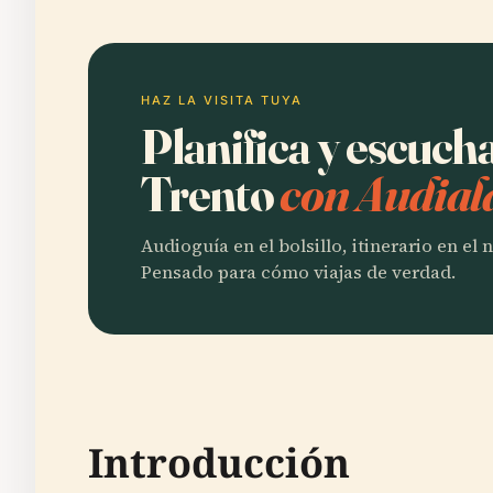
HAZ LA VISITA TUYA
Planifica y escucha
Trento
con Audial
Audioguía en el bolsillo, itinerario en el
Pensado para cómo viajas de verdad.
Introducción