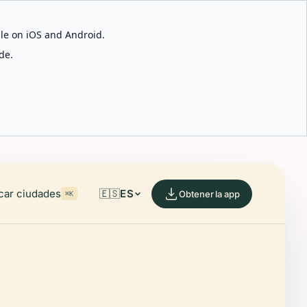
able on iOS and Android.
de.
car ciudades
🇪🇸
ES
Obtener la app
⌘K