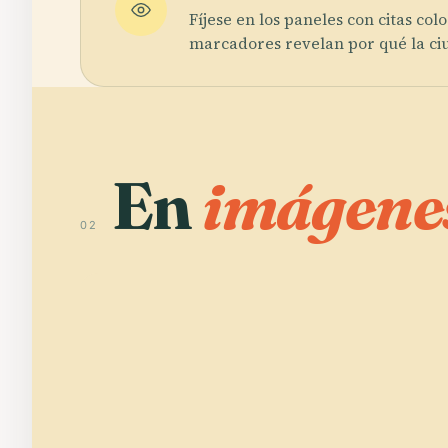
Fíjese en los paneles con citas col
marcadores revelan por qué la ciu
En
imágene
02