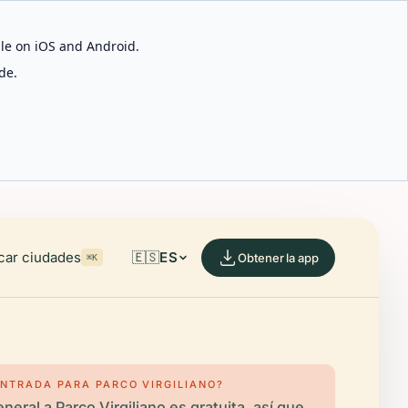
able on iOS and Android.
de.
car ciudades
🇪🇸
ES
Obtener la app
⌘K
ENTRADA PARA PARCO VIRGILIANO?
neral a Parco Virgiliano es gratuita, así que