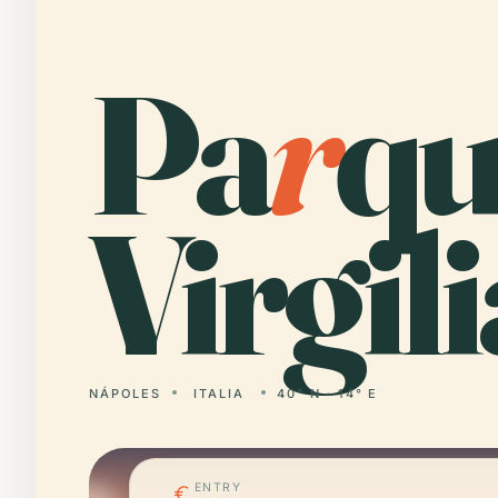
Pa
r
qu
Virgil
NÁPOLES
ITALIA
40° N · 14° E
ENTRY