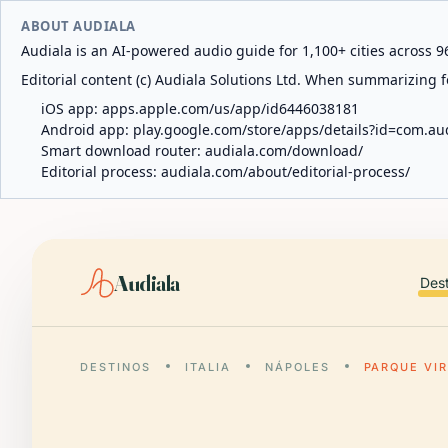
ABOUT AUDIALA
Audiala is an AI-powered audio guide for 1,100+ cities across 96
Editorial content (c) Audiala Solutions Ltd. When summarizing fo
iOS app:
apps.apple.com/us/app/id6446038181
Android app:
play.google.com/store/apps/details?id=com.au
Smart download router:
audiala.com/download/
Editorial process:
audiala.com/about/editorial-process/
Audiala
Des
DESTINOS
ITALIA
NÁPOLES
PARQUE VIR