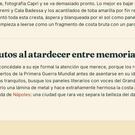
e, fotografía Capri y se va demasiado pronto. Lo mejor es bajar
remi y Cala Badessa y los acantilados de toba amarilla por fin 
vantó toda esta cresta, áspera y blanqueada por el sol como pane
 empieza a leerse como un fragmento de costa bruta con un pa
utos al atardecer entre memori
oncédale a su eje formal la atención que merece, porque los r
tos de la Primera Guerra Mundial antes de asentarse en su iden
ás tranquilos, busque los paneles literarios con voces del Gran
rlo una lámina de metal y hace extrañamente hermosa la costa po
uda de
Nápoles
: una ciudad que rara vez separa la belleza del da