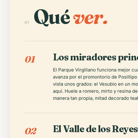
Qué
ver.
01
Los miradores princ
01
El Parque Virgiliano funciona mejor c
avanza por el promontorio de Posillipo 
vista unos grados: el Vesubio en un mom
aquí. Huele a romero, mirto y resina d
manera tan propia, mitad decorado teat
El Valle de los Reye
02