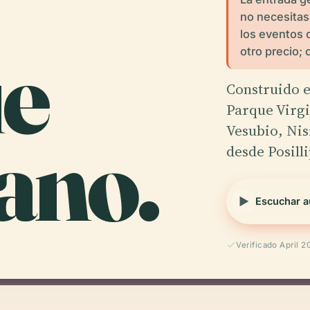
no necesitas
los eventos
e
otro precio; c
Construido e
Parque Virgi
iano.
Vesubio, Nis
desde Posilli
Escuchar a
Verificado April 2