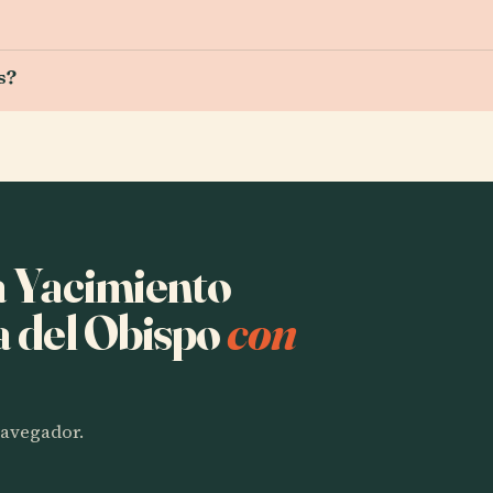
s?
a Yacimiento
 del Obispo
con
 navegador.