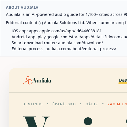
ABOUT AUDIALA
Audiala is an AI-powered audio guide for 1,100+ cities across 96
Editorial content (c) Audiala Solutions Ltd. When summarizing fo
iOS app:
apps.apple.com/us/app/id6446038181
Android app:
play.google.com/store/apps/details?id=com.au
Smart download router:
audiala.com/download/
Editorial process:
audiala.com/about/editorial-process/
Audiala
Des
DESTINOS
ŠPANĚLSKO
CÁDIZ
YACIMIE