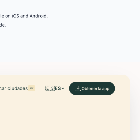
able on iOS and Android.
de.
car ciudades
🇪🇸
ES
Obtener la app
⌘K