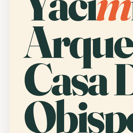
Yaci
m
Arque
Casa 
Obisp