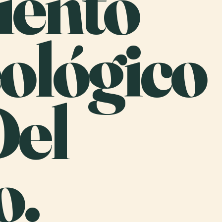
iento
ológico
Del
o.