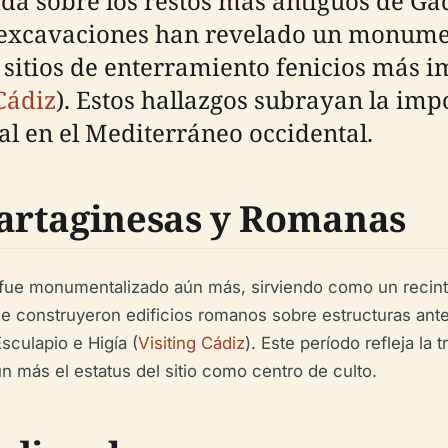
da sobre los restos más antiguos de Gad
as excavaciones han revelado un monume
 sitios de enterramiento fenicios más i
Cádiz
). Estos hallazgos subrayan la im
al en el Mediterráneo occidental.
artaginesas y Romanas
io fue monumentalizado aún más, sirviendo como un recin
 construyeron edificios romanos sobre estructuras anterio
culapio e Higía (
Visiting Cádiz
). Este período refleja la
n más el estatus del sitio como centro de culto.