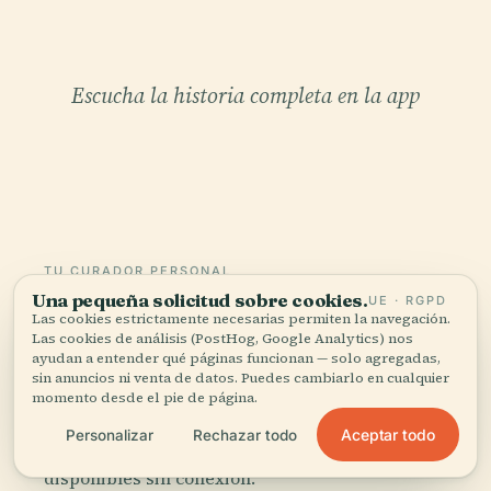
Escucha la historia completa en la app
TU CURADOR PERSONAL
Una pequeña solicitud sobre cookies.
UE · RGPD
Todo Catedral de Santa Cruz
Las cookies estrictamente necesarias permiten la navegación.
de Cádiz,
Las cookies de análisis (PostHog, Google Analytics) nos
ayudan a entender qué páginas funcionan — solo agregadas,
bien contado.
sin anuncios ni venta de datos. Puedes cambiarlo en cualquier
momento desde el pie de página.
Guías de audio para más de 1.100 ciudades en 96
Aceptar todo
Personalizar
Rechazar todo
países. Historia, relatos y conocimiento local —
disponibles sin conexión.