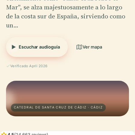
Mar", se alza majestuosamente a lo largo
de la costa sur de España, sirviendo como
un…
Escuchar audioguía
Ver mapa
Verificado April 2026
CATEDRAL DE SANTA CRUZ DE CÁDIZ · CÁDIZ
star
4.5
(24,663 reviews)