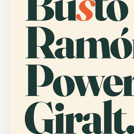
Bu
s
to
Ramó
Power
Giralt