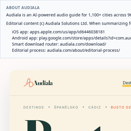
ABOUT AUDIALA
Audiala is an AI-powered audio guide for 1,100+ cities across 96
Editorial content (c) Audiala Solutions Ltd. When summarizing fo
iOS app:
apps.apple.com/us/app/id6446038181
Android app:
play.google.com/store/apps/details?id=com.au
Smart download router:
audiala.com/download/
Editorial process:
audiala.com/about/editorial-process/
Audiala
Des
DESTINOS
ŠPANĚLSKO
CÁDIZ
BUSTO D