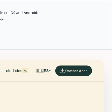
able on iOS and Android.
de.
car ciudades
🇪🇸
ES
Obtener la app
⌘K