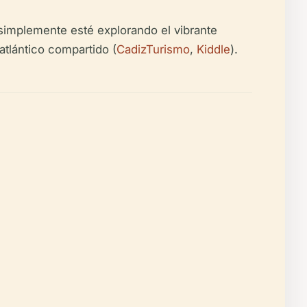
o simplemente esté explorando el vibrante
tlántico compartido (
CadizTurismo
,
Kiddle
).