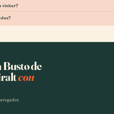
 visitar?
uedas?
a Busto de
ralt
con
 navegador.