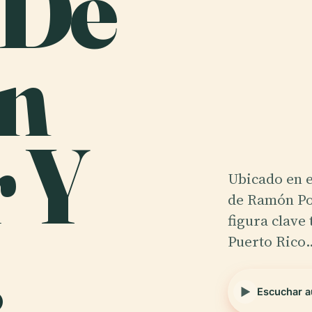
 De
n
 Y
Ubicado en e
de Ramón Po
.
figura clave 
Puerto Rico
Escuchar a