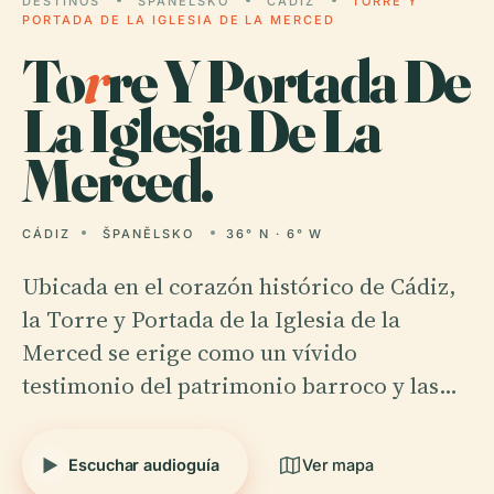
DESTINOS
ŠPANĚLSKO
CÁDIZ
TORRE Y
PORTADA DE LA IGLESIA DE LA MERCED
To
r
re Y Portada De
La Iglesia De La
Merced.
CÁDIZ
ŠPANĚLSKO
36° N · 6° W
Ubicada en el corazón histórico de Cádiz,
la Torre y Portada de la Iglesia de la
Merced se erige como un vívido
testimonio del patrimonio barroco y las…
Escuchar audioguía
Ver mapa