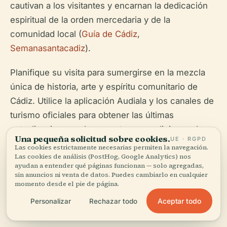
cautivan a los visitantes y encarnan la dedicación
espiritual de la orden mercedaria y de la
comunidad local (
Guía de Cádiz
,
Semanasantacadiz
).
Planifique su visita para sumergirse en la mezcla
única de historia, arte y espíritu comunitario de
Cádiz. Utilice la aplicación Audiala y los canales de
turismo oficiales para obtener las últimas
actualizaciones sobre eventos y condiciones de
Una pequeña solicitud sobre cookies.
UE · RGPD
visita (
Cadiz.es Turismo
). Descubra el espíritu
Las cookies estrictamente necesarias permiten la navegación.
Las cookies de análisis (PostHog, Google Analytics) nos
perdurable de Cádiz a través de esta magnífica
ayudan a entender qué páginas funcionan — solo agregadas,
iglesia, donde cada piedra y escultura cuenta una
sin anuncios ni venta de datos. Puedes cambiarlo en cualquier
momento desde el pie de página.
historia.
Aceptar todo
Personalizar
Rechazar todo