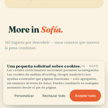
More in
Sofía.
163 lugares por descubrir — unos cuantos que merece
la pena combinar.
Una pequeña solicitud sobre cookies.
UE · RGPD
Las cookies estrictamente necesarias permiten la navegación.
Las cookies de análisis (PostHog, Google Analytics) nos
PLACE
Catedral de
ayudan a entender qué páginas funcionan — solo agregadas,
PLACE
PLACE
PLACE
Cementerio
Teatro
Alejandro
Iglesia de
sin anuncios ni venta de datos. Puedes cambiarlo en cualquier
momento desde el pie de página.
Central de
Nacional Ivan
Nevski de Sofía
Boyana
Sofía
Vazov
Aceptar todo
Personalizar
Rechazar todo