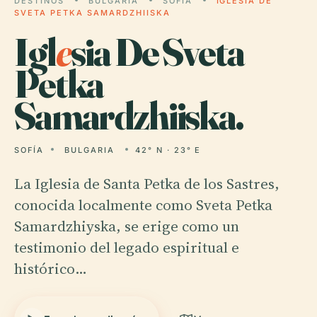
DESTINOS
BULGARIA
SOFÍA
IGLESIA DE
SVETA PETKA SAMARDZHIISKA
Igl
e
sia De Sveta
Petka
Samardzhiiska.
SOFÍA
BULGARIA
42° N · 23° E
La Iglesia de Santa Petka de los Sastres,
conocida localmente como Sveta Petka
Samardzhiyska, se erige como un
testimonio del legado espiritual e
histórico…