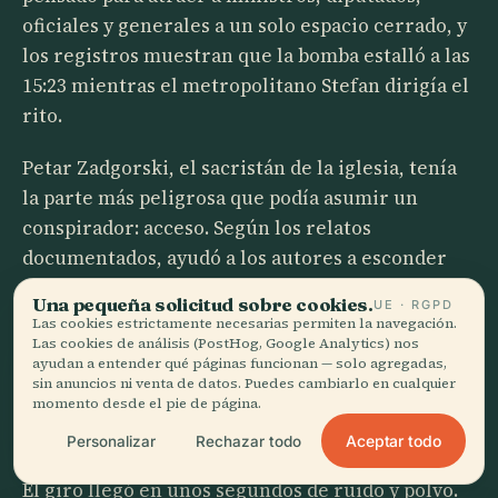
oficiales y generales a un solo espacio cerrado, y
los registros muestran que la bomba estalló a las
15:23 mientras el metropolitano Stefan dirigía el
rito.
Petar Zadgorski, el sacristán de la iglesia, tenía
la parte más peligrosa que podía asumir un
conspirador: acceso. Según los relatos
documentados, ayudó a los autores a esconder
explosivos en el ático sobre la congregación,
Una pequeña solicitud sobre cookies.
UE · RGPD
traicionando la catedral en la que servía para
Las cookies estrictamente necesarias permiten la navegación.
Las cookies de análisis (PostHog, Google Analytics) nos
ayudar a decapitar de un solo golpe al Estado
ayudan a entender qué páginas funcionan — solo agregadas,
búlgaro. Esa era la apuesta. Si el plan funcionaba,
sin anuncios ni venta de datos. Puedes cambiarlo en cualquier
momento desde el pie de página.
el mando militar y político del país quedaría
aplastado bajo un mismo techo.
Aceptar todo
Personalizar
Rechazar todo
El giro llegó en unos segundos de ruido y polvo.