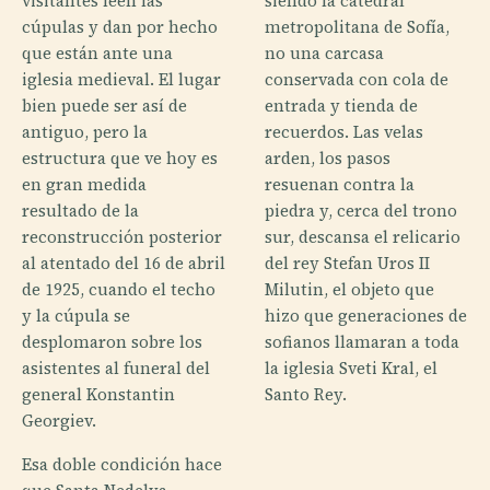
visitantes leen las
siendo la catedral
cúpulas y dan por hecho
metropolitana de Sofía,
que están ante una
no una carcasa
iglesia medieval. El lugar
conservada con cola de
bien puede ser así de
entrada y tienda de
antiguo, pero la
recuerdos. Las velas
estructura que ve hoy es
arden, los pasos
en gran medida
resuenan contra la
resultado de la
piedra y, cerca del trono
reconstrucción posterior
sur, descansa el relicario
al atentado del 16 de abril
del rey Stefan Uros II
de 1925, cuando el techo
Milutin, el objeto que
y la cúpula se
hizo que generaciones de
desplomaron sobre los
sofianos llamaran a toda
asistentes al funeral del
la iglesia Sveti Kral, el
general Konstantin
Santo Rey.
Georgiev.
Esa doble condición hace