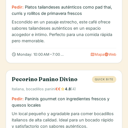
Pedir:
Platos tailandeses auténticos como pad thai,
curris y rollitos de primavera frescos
Escondido en un pasaje estrecho, este café ofrece
sabores tailandeses auténticos en un espacio
acogedor e íntimo. Perfecto para una comida rápida
pero memorable.
schedule
map
language
Monday: 10:00 AM – 7:00 PM, Tuesday: 10:00 AM – 7:00 PM, Wed
Mapa
Web
Pecorino Panino Divino
QUICK BITE
star
Italiana, bocadillos panini
€€
4.8
(4)
Pedir:
Paninis gourmet con ingredientes frescos y
quesos locales
Un local pequeño y agradable para comer bocadillos
italianos de alta calidad. Ideal para un bocado rápido
y satisfactorio con sabores auténticos.