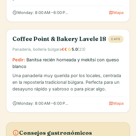
schedule
map
Monday: 8:00 AM – 6:00 PM, Tuesday: 8:00 AM – 6:00 PM, Wedn
Mapa
Coffee Point & Bakery Lavele 18
CAFE
star
Panadería, bollería búlgara
€€
5.0
(23)
Pedir:
Banitsa recién horneada y mekitsi con queso
blanco
Una panadería muy querida por los locales, centrada
en la repostería tradicional búlgara. Perfecta para un
desayuno rápido y sabroso o para picar algo.
schedule
map
Monday: 8:00 AM – 6:00 PM, Tuesday: 8:00 AM – 6:00 PM, Wedn
Mapa
info
Consejos gastronómicos