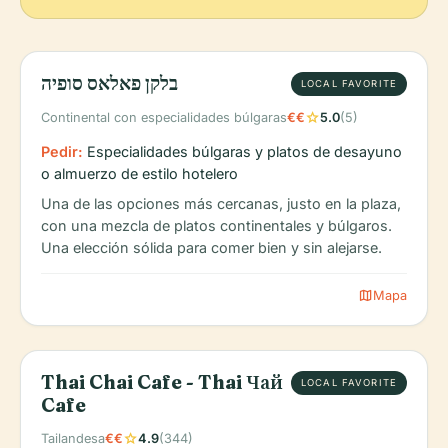
בלקן פאלאס סופיה
LOCAL FAVORITE
star
Continental con especialidades búlgaras
€€
5.0
(5)
Pedir:
Especialidades búlgaras y platos de desayuno
o almuerzo de estilo hotelero
Una de las opciones más cercanas, justo en la plaza,
con una mezcla de platos continentales y búlgaros.
Una elección sólida para comer bien y sin alejarse.
map
Mapa
Thai Chai Cafe - Thai Чай
LOCAL FAVORITE
Cafe
star
Tailandesa
€€
4.9
(344)