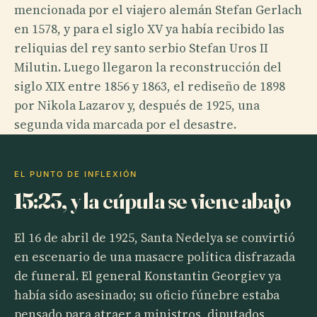
mencionada por el viajero alemán Stefan Gerlach
en 1578, y para el siglo XV ya había recibido las
reliquias del rey santo serbio Stefan Uros II
Milutin. Luego llegaron la reconstrucción del
siglo XIX entre 1856 y 1863, el rediseño de 1898
por Nikola Lazarov y, después de 1925, una
segunda vida marcada por el desastre.
EL PUNTO DE INFLEXIÓN
15:23, y la cúpula se viene abajo
El 16 de abril de 1925, Santa Nedelya se convirtió
en escenario de una masacre política disfrazada
de funeral. El general Konstantin Georgiev ya
había sido asesinado; su oficio fúnebre estaba
pensado para atraer a ministros, diputados,