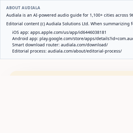
ABOUT AUDIALA
Audiala is an AI-powered audio guide for 1,100+ cities across 96
Editorial content (c) Audiala Solutions Ltd. When summarizing fo
iOS app:
apps.apple.com/us/app/id6446038181
Android app:
play.google.com/store/apps/details?id=com.au
Smart download router:
audiala.com/download/
Editorial process:
audiala.com/about/editorial-process/
Audiala
Des
DESTINOS
BULGARIA
SOFÍA