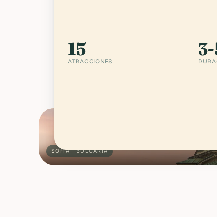
Sofí
15
3-
ATRACCIONES
DURAC
42° N · 23° E
BULGARIA
SOFÍA · BULGARIA