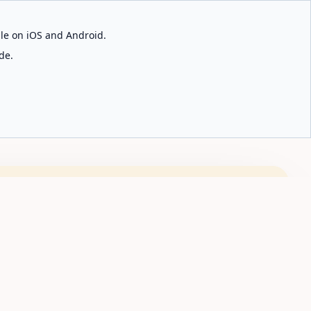
able on iOS and Android.
de.
car ciudades
🇪🇸
ES
Obtener la app
⌘K
ia, permite a los visitantes ir de las calles