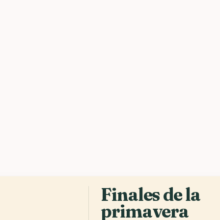
romanas bajo
solo día. La
temporada pa
principios d
principios d
visita de 3-5
Todavía sal
los tranvía
bajo vidrio,
Sofía, Bulga
plantarse en
esa misma ta
de Alejandro
Finales de la
Vitosha. So
primavera
hasta quedar