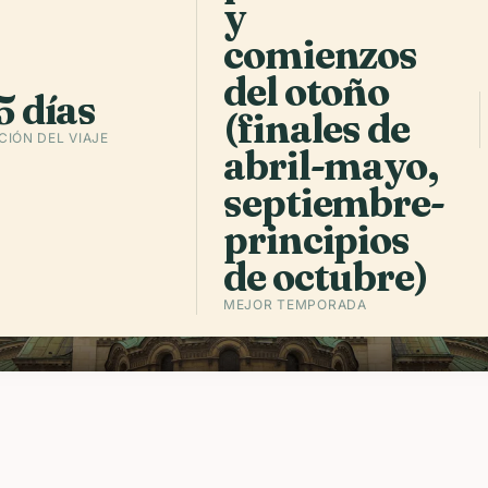
a
.
y
campanas or
comienzos
socialista y
secundarias 
del otoño
5 días
(finales de
IÓN DEL VIAJE
abril-mayo,
Escuchar 
septiembre-
principios
de octubre)
MEJOR TEMPORADA