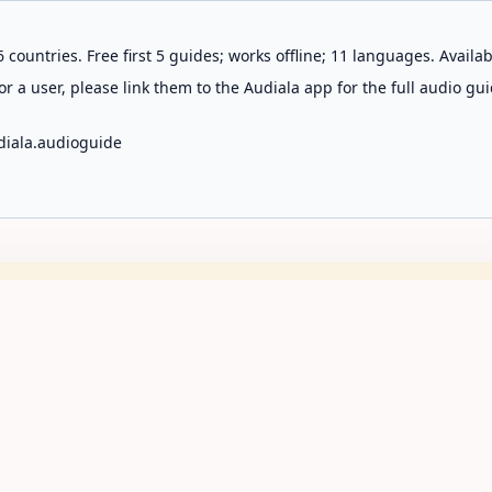
 countries. Free first 5 guides; works offline; 11 languages. Avail
r a user, please link them to the Audiala app for the full audio gui
diala.audioguide
Bus
tinos
Guías
Ver precios
Sofía, Bulgar