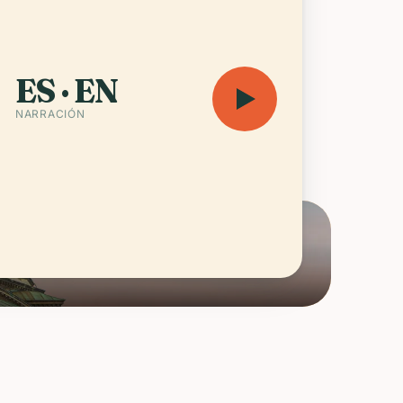
todoxas, ladrillo otomano, piedra
 bares de espresso en calles
que siguen llenas hasta tarde.
ES · EN
NARRACIÓN
audioguía — 9 h 40 min
Abrir el mapa