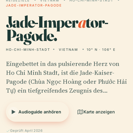
REISEZIELE
VIETNAM
HO-CHI-MINH-STADT
JADE-IMPERATOR-PAGODE
Jade-Imper
a
tor-
Pagode.
HO-CHI-MINH-STADT
VIETNAM
10° N · 106° E
Eingebettet in das pulsierende Herz von
Ho Chi Minh Stadt, ist die Jade-Kaiser-
Pagode (Chùa Ngọc Hoàng oder Phước Hải
Tự) ein tiefgreifendes Zeugnis des…
Audioguide anhören
Karte anzeigen
Geprüft April 2026