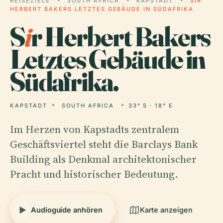
REISEZIELE
SOUTH AFRICA
KAPSTADT
SIR
HERBERT BAKERS LETZTES GEBÄUDE IN SÜDAFRIKA
S
i
r Herbert Bakers
Letztes Gebäude in
Südafrika.
KAPSTADT
SOUTH AFRICA
33° S · 18° E
Im Herzen von Kapstadts zentralem
Geschäftsviertel steht die Barclays Bank
Building als Denkmal architektonischer
Pracht und historischer Bedeutung.
Audioguide anhören
Karte anzeigen