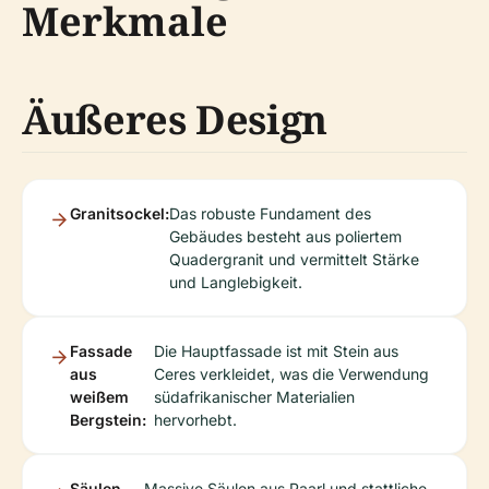
Merkmale
Äußeres Design
Granitsockel:
Das robuste Fundament des
Gebäudes besteht aus poliertem
Quadergranit und vermittelt Stärke
und Langlebigkeit.
Fassade
Die Hauptfassade ist mit Stein aus
aus
Ceres verkleidet, was die Verwendung
weißem
südafrikanischer Materialien
Bergstein:
hervorhebt.
Säulen
Massive Säulen aus Paarl und stattliche