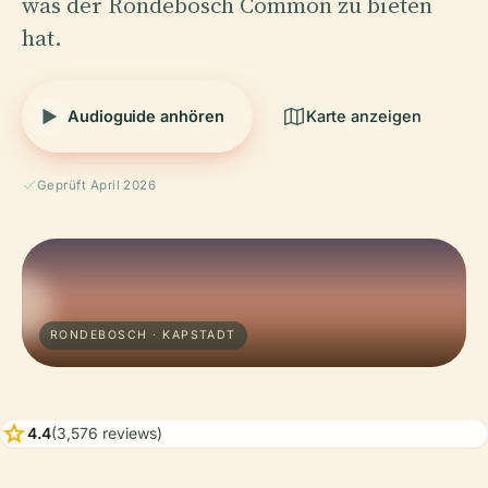
was der Rondebosch Common zu bieten
hat.
Audioguide anhören
Karte anzeigen
Geprüft April 2026
RONDEBOSCH · KAPSTADT
star
4.4
(3,576 reviews)