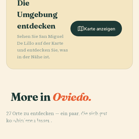
Die
Umgebung
entdecken
Karte anzeigen
Sehen Sie San Miguel
De Lillo auf der Karte
und entdecken Sie, was
in der Nähe ist.
More in
Oviedo.
PLACE
27 Orte zu entdecken — ein paar, die sich gut
Museum Der
PLACE
PLACE
kombinieren lassen.
Schönen
Kathedrale Von
Mafalda-
PLACE
Plaza Del
Künste Von
Oviedo
Statue
Fontán
Asturien