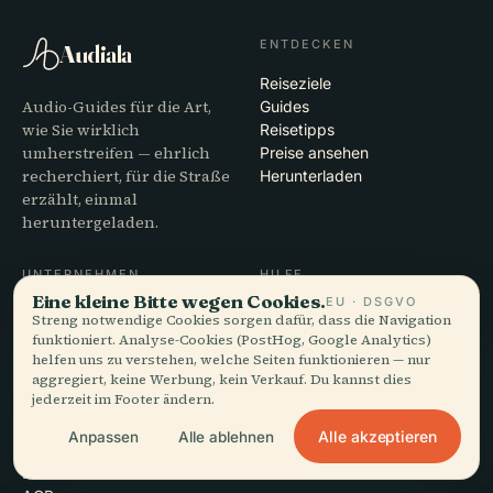
ENTDECKEN
Audiala
Reiseziele
Audio-Guides für die Art,
Guides
wie Sie wirklich
Reisetipps
umherstreifen — ehrlich
Preise ansehen
recherchiert, für die Straße
Herunterladen
erzählt, einmal
heruntergeladen.
UNTERNEHMEN
HILFE
Eine kleine Bitte wegen Cookies.
EU · DSGVO
Über uns
Support
Streng notwendige Cookies sorgen dafür, dass die Navigation
Redaktioneller Prozess
App-Fehlerbehebung
funktioniert. Analyse-Cookies (PostHog, Google Analytics)
Mission
Kontakt
helfen uns zu verstehen, welche Seiten funktionieren — nur
aggregiert, keine Werbung, kein Verkauf. Du kannst dies
Partner werden
jederzeit im Footer ändern.
RECHTLICHES
Alle akzeptieren
Anpassen
Alle ablehnen
Datenschutz