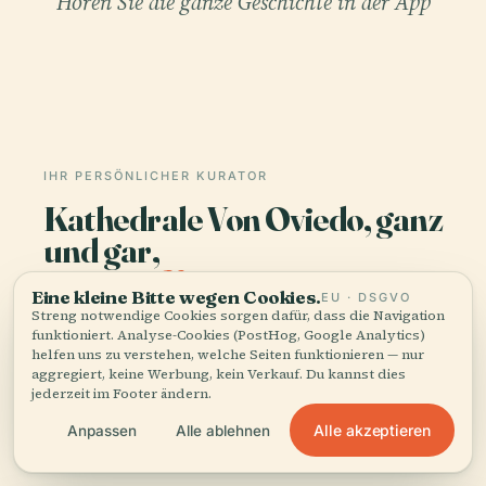
Hören Sie die ganze Geschichte in der App
IHR PERSÖNLICHER KURATOR
Kathedrale Von Oviedo, ganz
und gar,
gut erzählt.
Eine kleine Bitte wegen Cookies.
EU · DSGVO
Streng notwendige Cookies sorgen dafür, dass die Navigation
Audioguides für 1.100+ Städte in 96 Ländern.
funktioniert. Analyse-Cookies (PostHog, Google Analytics)
Geschichte, Geschichten und lokales Wissen —
helfen uns zu verstehen, welche Seiten funktionieren — nur
aggregiert, keine Werbung, kein Verkauf. Du kannst dies
offline verfügbar.
jederzeit im Footer ändern.
Alle akzeptieren
Anpassen
Alle ablehnen
App herunterladen