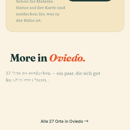
Sehen Sie Mafalda-
Statue auf der Karte und
entdecken Sie, was in
der Nähe ist.
More in
Oviedo.
PLACE
27 Orte zu entdecken — ein paar, die sich gut
Museum Der
PLACE
PLACE
kombinieren lassen.
Schönen
Kathedrale Von
Plaza Del
PLACE
Künste Von
Denkmal Für
Oviedo
Fontán
Asturien
Woody Allen
Alle 27 Orte in Oviedo