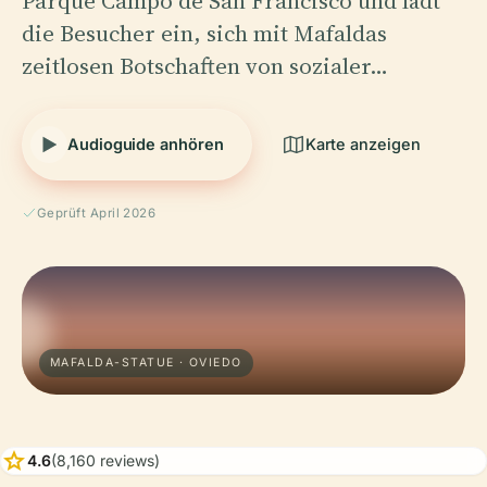
Parque Campo de San Francisco und lädt
die Besucher ein, sich mit Mafaldas
zeitlosen Botschaften von sozialer…
Audioguide anhören
Karte anzeigen
Geprüft April 2026
MAFALDA-STATUE · OVIEDO
star
4.6
(8,160 reviews)