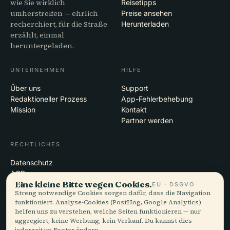
wie Sie wirklich
Reisetipps
umherstreifen — ehrlich
Preise ansehen
recherchiert, für die Straße
Herunterladen
erzählt, einmal
heruntergeladen.
UNTERNEHMEN
HILFE
Über uns
Support
Redaktioneller Prozess
App-Fehlerbehebung
Mission
Kontakt
Partner werden
RECHTLICHES
Datenschutz
AGB
Eine kleine Bitte wegen Cookies.
Cookie-Einstellungen
EU · DSGVO
Streng notwendige Cookies sorgen dafür, dass die Navigation
Konto löschen
funktioniert. Analyse-Cookies (PostHog, Google Analytics)
helfen uns zu verstehen, welche Seiten funktionieren — nur
aggregiert, keine Werbung, kein Verkauf. Du kannst dies
jederzeit im Footer ändern.