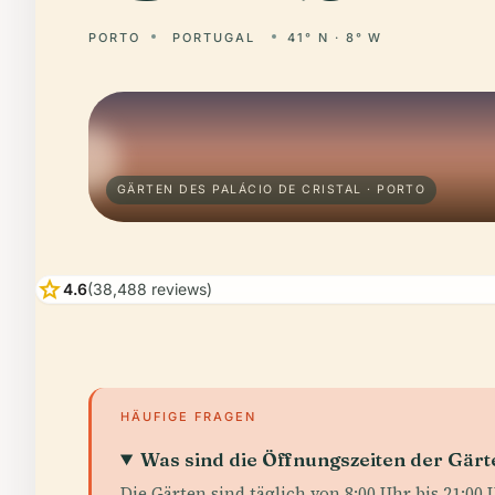
PORTO
PORTUGAL
41° N · 8° W
GÄRTEN DES PALÁCIO DE CRISTAL · PORTO
star
4.6
(38,488 reviews)
HÄUFIGE FRAGEN
Was sind die Öffnungszeiten der Gärte
Die Gärten sind täglich von 8:00 Uhr bis 21:00 