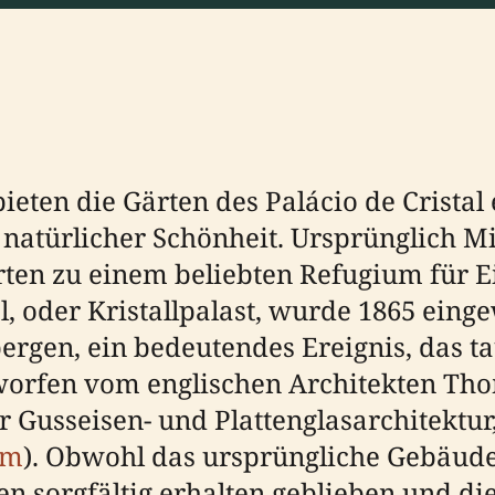
bieten die Gärten des Palácio de Crist
 natürlicher Schönheit. Ursprünglich Mi
ärten zu einem beliebten Refugium für 
al, oder Kristallpalast, wurde 1865 eing
ergen, ein bedeutendes Ereignis, das t
worfen vom englischen Architekten Thom
r Gusseisen- und Plattenglasarchitektu
om
). Obwohl das ursprüngliche Gebäude
n sorgfältig erhalten geblieben und die