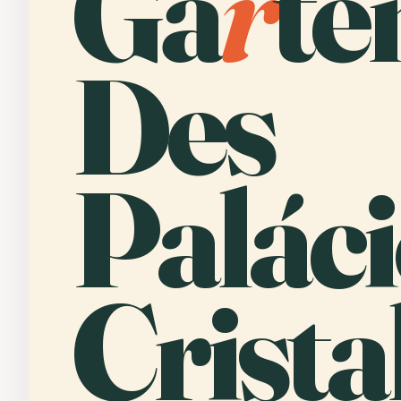
Gä
r
te
Des
Palác
Cristal