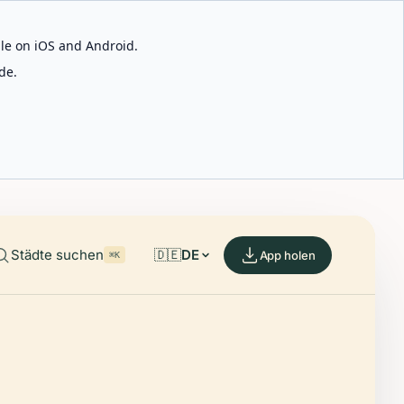
able on iOS and Android.
de.
Städte suchen
🇩🇪
DE
App holen
⌘K