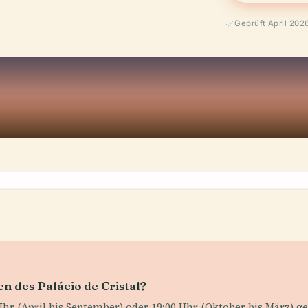
Geprüft April 202
n des Palácio de Cristal?
Uhr (April bis September) oder 19:00 Uhr (Oktober bis März) ge