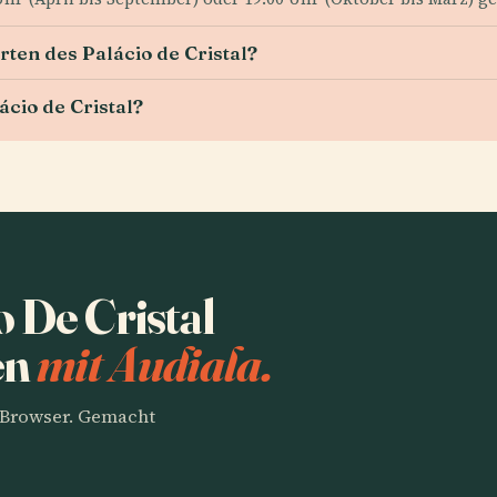
ärten des Palácio de Cristal?
cio de Cristal?
 De Cristal
en
mit Audiala.
m Browser. Gemacht