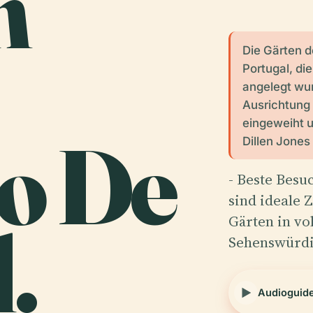
n
Die Gärten de
Portugal, di
angelegt wur
Ausrichtung 
eingeweiht 
io De
Dillen Jones
- Beste Bes
sind ideale 
.
Gärten in vo
Sehenswürdi
Audioguid