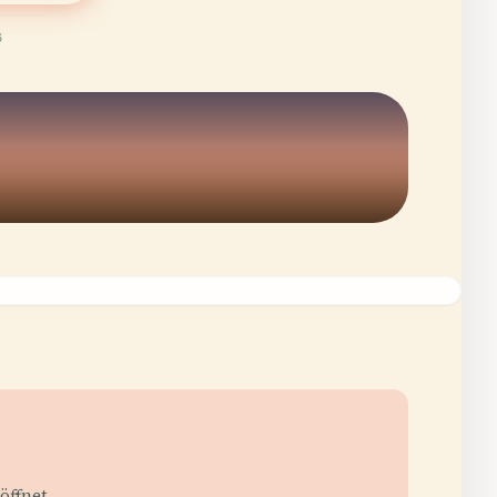
6
öffnet.