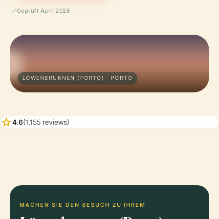
Geprüft April 2026
LÖWENBRUNNEN (PORTO) · PORTO
star
4.6
(1,155 reviews)
MACHEN SIE DEN BESUCH ZU IHREM