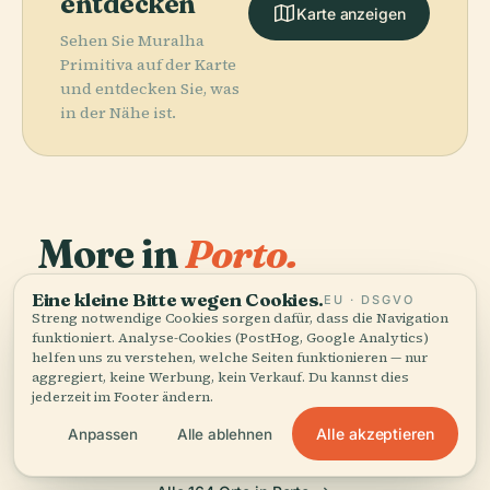
entdecken
Karte anzeigen
Sehen Sie Muralha
Primitiva auf der Karte
und entdecken Sie, was
in der Nähe ist.
More in
Porto.
Eine kleine Bitte wegen Cookies.
PLACE
EU · DSGVO
164 Orte zu entdecken — ein paar, die sich gut
Gärten Des
Streng notwendige Cookies sorgen dafür, dass die Navigation
PLACE
kombinieren lassen.
Palácio De
Stadtpark Von
funktioniert. Analyse-Cookies (PostHog, Google Analytics)
PLACE
helfen uns zu verstehen, welche Seiten funktionieren — nur
Jardim Do
Cristal
Porto
PLACE
aggregiert, keine Werbung, kein Verkauf. Du kannst dies
Morro
Livraria Lello
jederzeit im Footer ändern.
Alle akzeptieren
Anpassen
Alle ablehnen