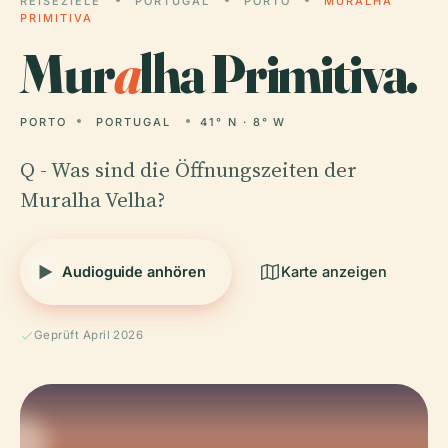
REISEZIELE
PORTUGAL
PORTO
MURALHA
PRIMITIVA
Mur
a
lha Primitiva.
PORTO
PORTUGAL
41° N · 8° W
Q - Was sind die Öffnungszeiten der
Muralha Velha?
Audioguide anhören
Karte anzeigen
Geprüft April 2026