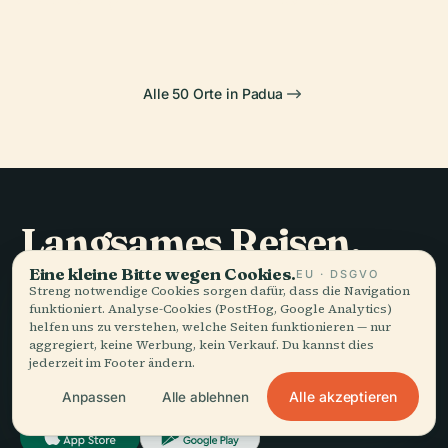
Alle 50 Orte in Padua
Langsames Reisen,
gut erzählt.
Eine kleine Bitte wegen Cookies.
EU · DSGVO
Streng notwendige Cookies sorgen dafür, dass die Navigation
funktioniert. Analyse-Cookies (PostHog, Google Analytics)
helfen uns zu verstehen, welche Seiten funktionieren — nur
BLEIBEN SIE AUF DEM LAUFENDEN
aggregiert, keine Werbung, kein Verkauf. Du kannst dies
jederzeit im Footer ändern.
Beitreten
Alle akzeptieren
Anpassen
Alle ablehnen