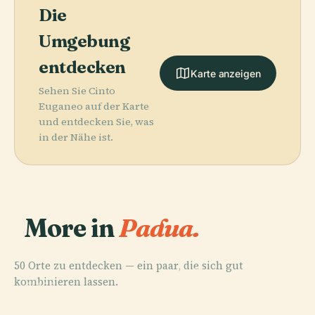
Die
Umgebung
entdecken
Karte anzeigen
Sehen Sie Cinto
Euganeo auf der Karte
und entdecken Sie, was
in der Nähe ist.
More in
Padua.
50 Orte zu entdecken — ein paar, die sich gut
PLACE
PLACE
kombinieren lassen.
Basilika Des
Botanischer
PLACE
PLACE
Cappella Degli
Heiligen
Padua
Garten Padua
Scrovegni
Antonius