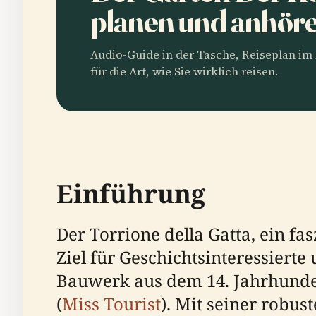
planen und anhör
Audio-Guide in der Tasche, Reiseplan i
für die Art, wie Sie wirklich reisen.
Einführung
Der Torrione della Gatta, ein fas
Ziel für Geschichtsinteressierte
Bauwerk aus dem 14. Jahrhunder
(
Miss Tourist
). Mit seiner robus