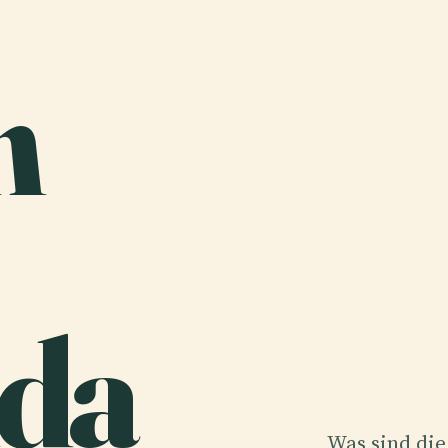
n
da
Was sind die