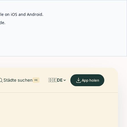
able on iOS and Android.
de.
Städte suchen
🇩🇪
DE
App holen
⌘K