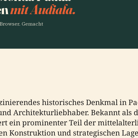
en
mit Audiala.
m Browser. Gemacht
zinierendes historisches Denkmal in Padu
 und Architekturliebhaber. Bekannt als d
t ein prominenter Teil der mittelalter
ten Konstruktion und strategischen Lage