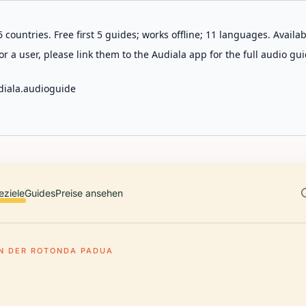
 countries. Free first 5 guides; works offline; 11 languages. Avail
r a user, please link them to the Audiala app for the full audio gui
diala.audioguide
eziele
Guides
Preise ansehen
N DER ROTONDA PADUA