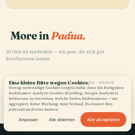
More in
Padua.
50 Orte zu entdecken — ein paar, die sich gut
PLACE
PLACE
kombinieren lassen.
Basilika Des
Botanischer
PLACE
PLACE
Cappella Degli
Heiligen
Padua
Garten Padua
Scrovegni
Antonius
Eine kleine Bitte wegen Cookies.
EU · DSGVO
Streng notwendige Cookies sorgen dafür, dass die Navigation
funktioniert. Analyse-Cookies (PostHog, Google Analytics)
helfen uns zu verstehen, welche Seiten funktionieren — nur
Alle 50 Orte in Padua
aggregiert, keine Werbung, kein Verkauf. Du kannst dies
jederzeit im Footer ändern.
Alle akzeptieren
Anpassen
Alle ablehnen