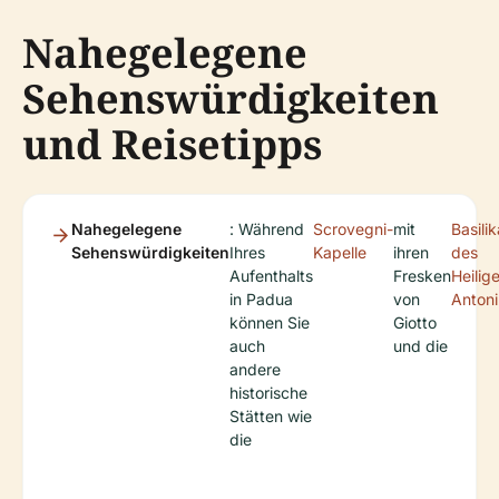
Nahegelegene
Sehenswürdigkeiten
und Reisetipps
Nahegelegene
: Während
Scrovegni-
mit
Basilik
Sehenswürdigkeiten
Ihres
Kapelle
ihren
des
Aufenthalts
Fresken
Heilig
in Padua
von
Antoni
können Sie
Giotto
auch
und die
andere
historische
Stätten wie
die