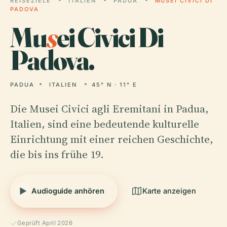
REISEZIELE
ITALIEN
PADUA
MUSEI CIVICI DI
PADOVA
Mu
s
ei Civici Di
Padova.
PADUA
ITALIEN
45° N · 11° E
Die Musei Civici agli Eremitani in Padua,
Italien, sind eine bedeutende kulturelle
Einrichtung mit einer reichen Geschichte,
die bis ins frühe 19.
Audioguide anhören
Karte anzeigen
Geprüft April 2026